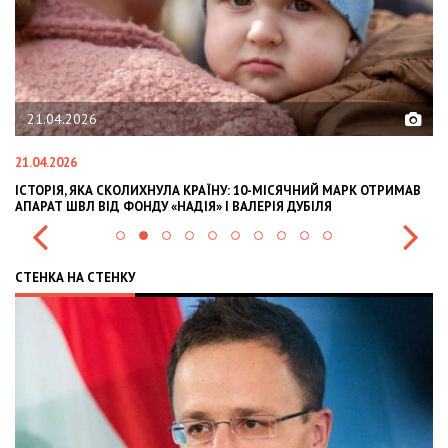
21.04.2026
21.04.2026
02
ІСТОРІЯ, ЯКА СКОЛИХНУЛА КРАЇНУ: 10-МІСЯЧНИЙ МАРК ОТРИМАВ
OL
АПАРАТ ШВЛ ВІД ФОНДУ «НАДІЯ» І ВАЛЕРІЯ ДУБІЛЯ
IN
СТЕНКА НА СТЕНКУ