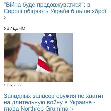
"Війна буде продовжуватися": в
Європі обіцяють Україні більше зброї
УВИДЕНО
18.07.2022
Западных запасов оружия не хватит
на длительную войну в Украине -
глава Northrop Grumman