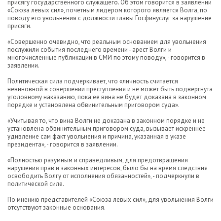
присягу государственного служащего. Об этом говорится в заявлении
«Союза левых сил», почетным лидером которого является Волга, по
поводу его увольнения с должности главы Госфинуслуг за нарушение
присяги.
«Совершенно очевидно, что реальным основанием для увольнения
послужили события последнего времени - арест Волги и
многочисленные публикации в СМИ по этому поводу», - говорится в
заявлении.
Политическая сила подчеркивает, что «личность считается
невиновной в совершении преступления и не может быть подвергнута
уголовному наказанию, пока ее вина не будет доказана в законном
порядке и установлена обвинительным приговором суда».
«Учитывая то, что вина Волги не доказана в законном порядке и не
установлена обвинительным приговором суда, вызывает искреннее
удивление сам факт увольнения и причина, указанная в указе
президента», - говорится в заявлении.
«Полностью разумным и справедливым, для предотвращения
нарушения прав и законных интересов, было бы на время следствия
освободить Волгу от исполнения обязанностей», - подчеркнули в
политической силе.
По мнению представителей «Союза левых сил», для увольнения Волги
отсутствуют законные основания.