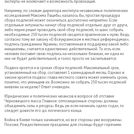
эксперты не исключают и возможность провокаций.
Например, по словам директора института независимых политических
исследований Максима Лацибы, казалось бы, простая процедура
сбора подписей может окончиться достаточно неприятно. Если
отдельные энтузиасты начнут сбор подписей отдельно друг от друга,
либо мэрия решит проводить свой сбор подписей, то шанс собрать
необходимые 250 тысяч подписей сводится практически к нулю. Ведь
согласно тому же закону «О Всеукраинском и местных референдумах»,
подпись гражданина Украины, поставленная в поддержку какой либо
инициативы, считается единственно действительной. То
есть если
человек поставит свою подпись на нескольких бланках, ни одна из
них не будет действительной, и голос просто не засчитывается.
Подвох кроется и в сроках сбора подписей. Максимальный срок,
установленный на сбор, составляет 1 календарный месяц. Однако в
законе кроется подвох: глава местного совета может изменить сроки,
понятно, что уменьшив их. Возможно ли собрать 250 тысяч подписей
киевлян за неделю? Ответ очевиден.
Юридических и политических нюансов в вопросе об отставке
Черновецкого масса. Главное: оппозиционные стороны должны
объединить силы и ресурсы. Ведь уж если начинать «дело года», то
следует довести его до логического конца.
Война в Киеве только начинается, но все стороны уже вооружены.
Похоже, Рождественские праздники для столицы будут горячими.