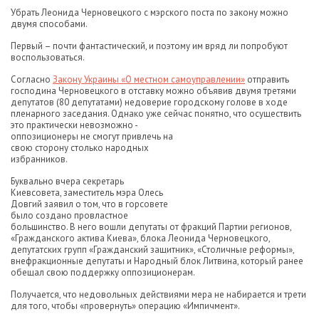
Убрать Леонида Черновецкого с мэрского поста по закону можно
двумя способами.
Первый – почти фантастический, и поэтому им вряд ли попробуют
воспользоваться.
Согласно
Закону Украины «О местном самоуправлении»
отправить
господина Черновецкого в отставку можно объявив двумя третями
депутатов (80 депутатами) недоверие городскому голове в ходе
пленарного заседания. Однако уже сейчас понятно, что осуществить
это практически
невозможно -
оппозиционеры не смогут привлечь на
свою сторону столько народных
избранников.
Буквально вчера секретарь
Киевсовета, заместитель мэра Олесь
Довгий заявил о том, что в горсовете
было создано провластное
большинство. В него вошли депутаты от фракций Партии регионов,
«Гражданского актива Киева», блока Леонида Черновецкого,
депутатских групп «Гражданский защитник», «Столичные реформы»,
внефракционные депутаты и Народный блок Литвина, который ранее
обещал свою поддержку оппозиционерам.
Получается, что недовольных действиями мера не набирается и трети
для того, чтобы «провернуть» операцию «Импичмент».