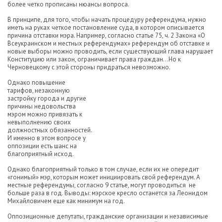
более четко прописаны нюансы вопроса.
В принципе, для того, чтобы начать процедуру референдума, нужно
иметь на руках четкое постановление суда, в котором описывается
причина отставки мэра. Например, согласно статье 75, ч. 2 Закона «О
Всеукраинском и местных референдумах» референдум об отставке и
новые выборы можно проводить, если существующий глава нарушает
Конституцию или закон, ограничивает права граждан…Но к
Черновецкому с этой стороны придраться
невозможно.
Однако повышение
тарифов, незаконную
застройку города и другие
причины недовольства
мэром можно привязать к
невыполнению своих
должностных обязанностей.
И именно в этом вопросе у
оппозиции есть шанс на
благоприятный исход.
Однако благоприятный только в том случае, если их не опередит
«гонимый» мэр, которым может инициировать свой референдум. А
местные референдумы, согласно 9 статье, могут проводиться не
больше раза в год. Выводы: мэрское кресло останется за Леонидом
Михайловичем еще как минимум на год.
Оппозиционные депутаты, гражданские организации и независимые