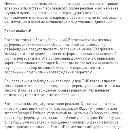
Именно по причине меньшинства оппозиция всерьез рассматривает
возможность отставки Черновецкого более реальным, но не менее
трудным путем – проведением референдума. Уже сейчас
воплощением в жизнь этого варианта озаботились не только люди с
мандатом, но и простые активисты из общественных движений.
Все на выборы!
Согласно тому же Закону Украины «О Всеукраинском и местных
референдумах» инициации сбора подписей за проведение
референдума следует провести собрание не менее 200 граждан
Украины, которое примет решение о формировании инициативной
группы референдума. Эта организация должна быть официально
зарегистрирована секретарем Киеврады, после чего инициативная
группа начнет сбор подписей киевлян и передаст анкеты с
собранными подписями на утверждение секретарю.
При правильном соблюдении всех процедур ТИК готовит проект
сессионного решения о проведении референдума и выносит его на
сессию. В случае утверждения проекта решения ТИК начинает
подготовку к предстоящему голосованию.
Этот вариант выглядит достаточно реально. Однако и в нем есть
много «подводных камней». Как рассказал
RUpor`
у политический
эксперт Валерий Рубцов, упомянутый выше закон «О Всеукраинском и
местных референдумах», написанный еще до принятия Конституции в
1991 году, уже морально и юридически устарел. В данном вопросе
лучше ориентироваться на Закон «Про местное самоуправление», где