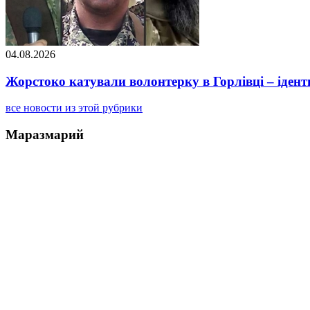
04.08.2026
Жорстоко катували волонтерку в Горлівці – ідент
все новости из этой рубрики
Маразмарий