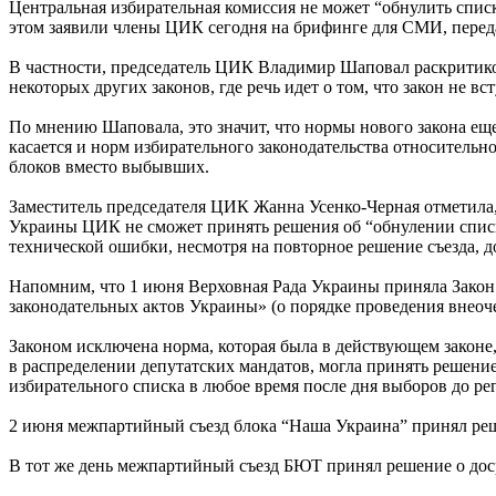
Центральная избирательная комиссия не может “обнулить списк
этом заявили члены ЦИК сегодня на брифинге для СМИ, пере
В частности, председатель ЦИК Владимир Шаповал раскритико
некоторых других законов, где речь идет о том, что закон не вс
По мнению Шаповала, это значит, что нормы нового закона еще 
касается и норм избирательного законодательства относитель
блоков вместо выбывших.
Заместитель председателя ЦИК Жанна Усенко-Черная отметила
Украины ЦИК не сможет принять решения об “обнулении списко
технической ошибки, несмотря на повторное решение съезда, д
Напомним, что 1 июня Верховная Рада Украины приняла Зако
законодательных актов Украины» (о порядке проведения внео
Законом исключена норма, которая была в действующем законе,
в распределении депутатских мандатов, могла принять решение
избирательного списка в любое время после дня выборов до рег
2 июня межпартийный съезд блока “Наша Украина” принял ре
В тот же день межпартийный съезд БЮТ принял решение о до