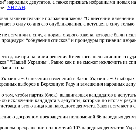
и” народных депутатов, а также признать избранными новых нар
дает
УНИАН
.
вал заключительные положения закона “О внесении изменений 
тупает в силу со дня его опубликования, а вступает в силу тольк
не вступили в силу, а нормы старого закона, которые были искл
но процедуры “обнуления списков” и процедуры признания избр
, что даже при наличии решения Киевского апелляционного су
в” ”Нашей Украины”. Равно как и не сможет исключить из спис
обавила она.
н Украины «О внесении изменений в Закон Украины «О выборах
чередных выборов в Верховную Раду и замещения народных депу
 о том, чтобы партия (блок), выдвигавшая кандидатов в депута
 об исключении кандидата в депутаты, который по итогам резул
истрации этого лица как народного депутата. Закон вступает в с
шение о досрочном прекращении полномочий 66 народных депут
срочном прекращении полномочий 103 народных депутатов Укр