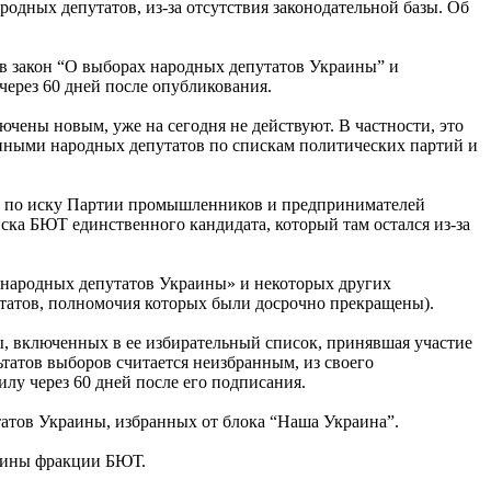
одных депутатов, из-за отсутствия законодательной базы. Об
в закон “О выборах народных депутатов Украины” и
о через 60 дней после опубликования.
ючены новым, уже на сегодня не действуют. В частности, это
анными народных депутатов по спискам политических партий и
да по иску Партии промышленников и предпринимателей
ка БЮТ единственного кандидата, который там остался из-за
 народных депутатов Украины» и некоторых других
татов, полномочия которых были досрочно прекращены).
ты, включенных в ее избирательный список, принявшая участие
ьтатов выборов считается неизбранным, из своего
илу через 60 дней после его подписания.
атов Украины, избранных от блока “Наша Украина”.
аины фракции БЮТ.