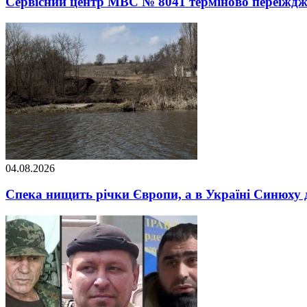
Сервісний центр МВС № 8041 терміново переїжджає
04.08.2026
Спека нищить річки Європи, а в Україні Синюху 