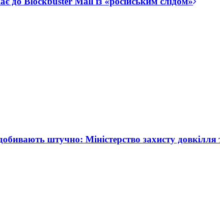
 до Blockbuster Mall із «російським слідом»
добивають штучно: Міністерство захисту довкілля 