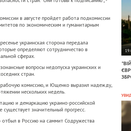
опасности стран. "Они готовы к подписанию", -
АГЕ
УГО
РОЗ
комиссии в августе пройдет работа подкомиссии
НА
митетов по экономическим и гуманитарным
ЗАК
кресенье украинская сторона передала
ЭКО
которые определяют сотрудничество в
19.
иальной сферах.
ТРА
"ВІ
ОБГ
зонансные вопросы недопуска украинских и
ЄВР
СКА
оседних стран.
САН
ЗБР
ПРО
 рабочую комиссию, и Ющенко выразил надежду,
“ПІ
отяжении нескольких недель.
ПОТ
УВИ
тацию и демаркацию украино-российской
се существует значительный прогресс.
ПОЛ
 отбыл в Россию на саммит Содружества
УКР