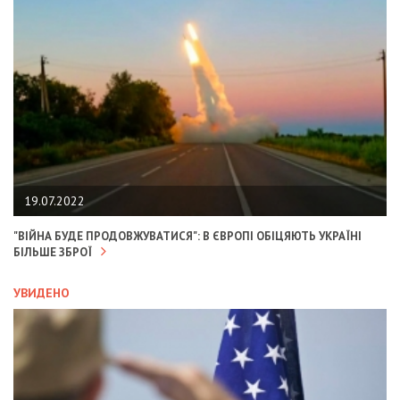
19.07.2022
"ВІЙНА БУДЕ ПРОДОВЖУВАТИСЯ": В ЄВРОПІ ОБІЦЯЮТЬ УКРАЇНІ
БІЛЬШЕ ЗБРОЇ
УВИДЕНО