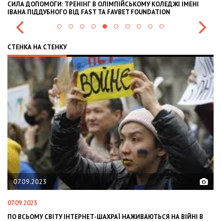
СИЛА ДОПОМОГИ: ТРЕНІНГ В ОЛІМПІЙСЬКОМУ КОЛЕДЖІ ІМЕНІ
В
ІВАНА ПІДДУБНОГО ВІД FAST ТА FAVBET FOUNDATION
Е
СТЕНКА НА СТЕНКУ
07.09.2023
07.09.2023
23
ПО ВСЬОМУ СВІТУ ІНТЕРНЕТ-ШАХРАЇ НАЖИВАЮТЬСЯ НА ВІЙНІ В
ІЛ