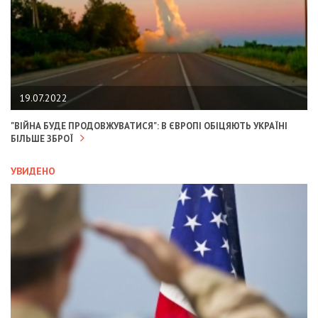
19.07.2022
"ВІЙНА БУДЕ ПРОДОВЖУВАТИСЯ": В ЄВРОПІ ОБІЦЯЮТЬ УКРАЇНІ
БІЛЬШЕ ЗБРОЇ
УВИДЕНО