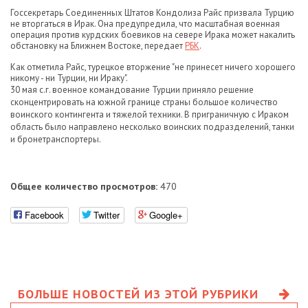
Госсекретарь Соединенных Штатов Кондолиза Райс призвала Турцию
не вторгаться в Ирак. Она предупредила, что масштабная военная
операция против курдских боевиков на севере Ирака может накалить
обстановку на Ближнем Востоке, передает
РБК
.
Как отметила Райс, турецкое вторжение "не принесет ничего хорошего
никому - ни Турции, ни Ираку".
30 мая с.г. военное командование Турции приняло решение
сконцентрировать на южной границе страны большое количество
воинского контингента и тяжелой техники. В приграничную с Ираком
область было направлено несколько воинских подразделений, танки
и бронетранспортеры.
Общее количество просмотров:
470
Facebook
Twitter
Google+
БОЛЬШЕ НОВОСТЕЙ ИЗ ЭТОЙ РУБРИКИ