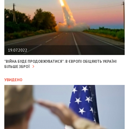
19.07.2022
"ВІЙНА БУДЕ ПРОДОВЖУВАТИСЯ": В ЄВРОПІ ОБІЦЯЮТЬ УКРАЇНІ
БІЛЬШЕ ЗБРОЇ
УВИДЕНО