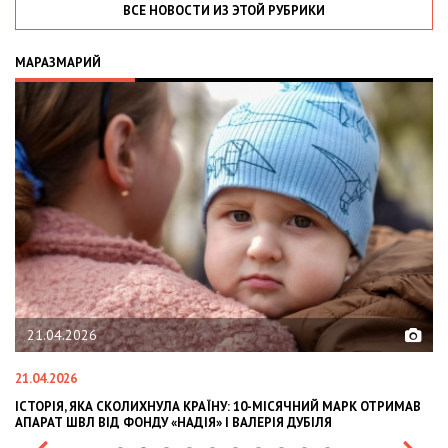
ВСЕ НОВОСТИ ИЗ ЭТОЙ РУБРИКИ
МАРАЗМАРИЙ
21.04.2026
21.04.2026
02
ІСТОРІЯ, ЯКА СКОЛИХНУЛА КРАЇНУ: 10-МІСЯЧНИЙ МАРК ОТРИМАВ
OL
АПАРАТ ШВЛ ВІД ФОНДУ «НАДІЯ» І ВАЛЕРІЯ ДУБІЛЯ
IN