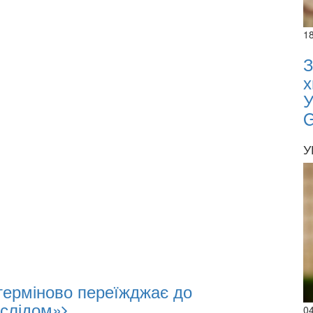
1
З
х
У
У
терміново переїжджає до
 слідом»
0