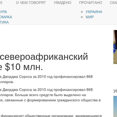
ЯХ
О ЧЕМ ГОВОРЯТ
УВИДЕНО
ПРОЧИТАНО
СК
ТУРА
УКРАИНА
ОМИКА
МИР
ТИКА
«североафриканский
е $10 млн.
 Джорджа Сороса за 2010 год профинансировал 868
олларов.
 Джорджа Сороса за 2010 год профинансировал 868
У
лларов. Больше всего средств было выделено на
я, связанные с формированием гражданского общества в
д финансирует общественные организации, занимающиеся