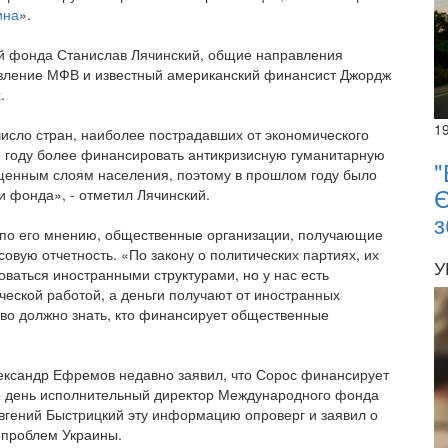
ина
».
ий фонда Станислав Лячинский, общие направления
вление МФВ и известный американский финансист Джордж
.
1
число стран, наиболее пострадавших от экономического
10 году более финансировать антикризисную гуманитарную
"
щенным слоям населения, поэтому в прошлом году было
Є
 фонда», - отметил Лячинский.
з
 по его мнению, общественные организации, получающие
овую отчетность. «По закону о политических партиях, их
У
ваться иностранными структурами, но у нас есть
еской работой, а деньги получают от иностранных
тво должно знать, кто финансирует общественные
ександр Ефремов недавно заявил, что Сорос финансирует
же день исполнительный директор Международного фонда
вгений Быстрицкий эту информацию опроверг и заявил о
 проблем Украины.