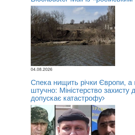
04.08.2026
Спека нищить річки Європи, а
штучно: Міністерство захисту 
допускає катастрофу