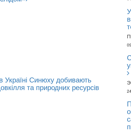
У
в
т
П
0
С
у
 в Україні Синюху добивають
Э
довкілля та природних ресурсів
2
П
о
с
п