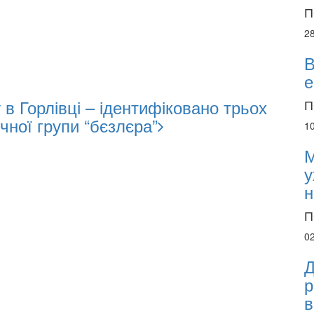
П
2
В
е
в Горлівці – ідентифіковано трьох
П
чної групи “бєзлєра”
1
М
у
н
П
0
Д
р
в