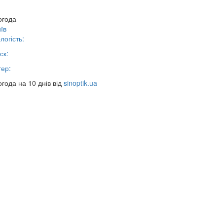
огода
їв
логість:
ск:
тер:
года на 10 днів від
sinoptik.ua