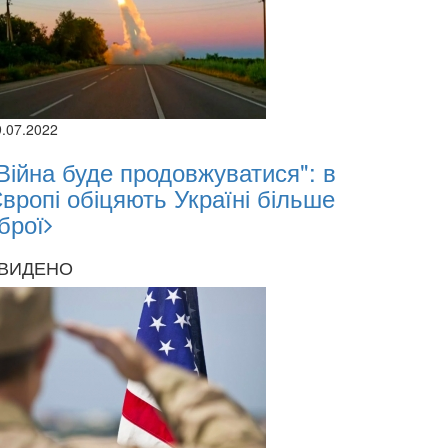
9.07.2022
Війна буде продовжуватися": в
вропі обіцяють Україні більше
брої
ВИДЕНО