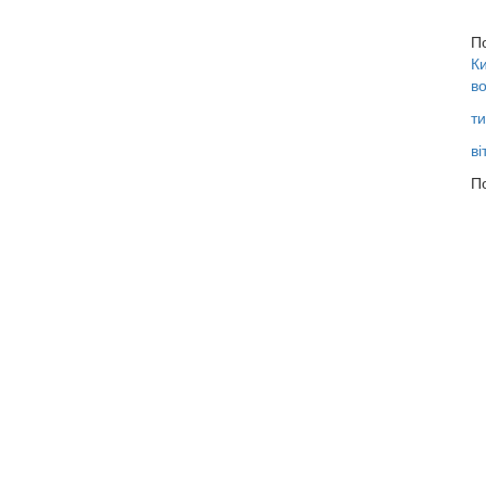
П
Ки
во
ти
ві
По