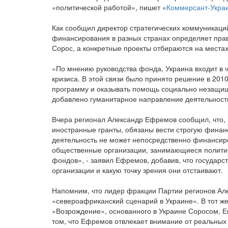
«политической работой», пишет «
Коммерсант-Укра
Как сообщил директор стратегических коммуникац
финансирования в разных странах определяет пра
Сорос, а конкретные проекты отбираются на местах
«По мнению руководства фонда, Украина входит в 
кризиса. В этой связи было принято решение в 20
программу и оказывать помощь социально незащи
добавлено гуманитарное направление деятельности
Вчера регионал Александр Ефремов сообщил, что,
иностранные гранты, обязаны вести строгую финанс
деятельность не может непосредственно финансиро
общественные организации, занимающиеся политич
фондов», - заявил Ефремов, добавив, что государс
организации и какую точку зрения они отстаивают.
Напомним, что лидер фракции Партии регионов Ал
«североафриканский сценарий в Украине». В тот 
«Возрождение», основанного в Украине Соросом, Е
том, что Ефремов отвлекает внимание от реальных