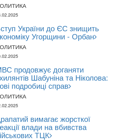
ОЛИТИКА
8.02.2025
ступ України до ЄС знищить
кономіку Угорщини - Орбан
ОЛИТИКА
0.02.2025
ВС продовжує доганяти
хилянтів Шабуніна та Ніколова:
ові подробиці справ
ОЛИТИКА
2.02.2025
рапатий вимагає жорсткої
еакції влади на вбивства
ійськових ТЦК