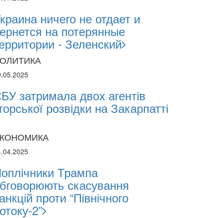
краина ничего не отдает и
ернется на потерянные
ерритории - Зеленский
ОЛИТИКА
9.05.2025
БУ затримала двох агентів
горської розвідки на Закарпатті
КОНОМИКА
4.04.2025
оплічники Трампа
бговорюють скасування
анкцій проти “Північного
отоку-2”