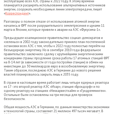
эксплуатацию всех АЭС страны к 2022 году. К этому времени
планируется расширять использование альтернативных источников
энергии, сооружать необходимые линии электропередачи, пишет
«
Корреспондент
».
Разговоры о полном отказе от использования атомной энергии
начались в ФРГ после разрушительного землетрясения и цунами 11
марта в Японии, которые привели к аварии на АЭС «Фукусима-1».
Предыдущее коалиционное правительство социал-демократов и
«зеленых» в 2002 году законодательно приняло план постепенной
остановки всех АЭС с тем, чтобы к 2022 году полностью перейти на
безъядерную энергетику. Но в сентябре 2010 года федеральное
правительство заключило сделку с крупнейшими энергетическими
концернами страны: продление срока работы 17 атомных станций ФРГ
на 8-14 лет (в зависимости от года постройки станции) в обмен на
инвестиции до 30 миллиардов евро в возобновляемую энергетику.
Таким образом, последнюю АЭС в Германии до нового решения
властей планировалось закрыть лишь к 2035 году.
В стране в настоящее время работает лишь четыре ядерных реактора
из 17 - это второй реактор АЭС «Изар», станция «Брокдорф» и по
одному реактору на станциях «Неккарвестхайм» и «Гундремминген».
Остальные были остановлены на три месяца для проверок
безопасности.
Общая мощность АЭС в Германии, по данным министерства экономики
и технологий страны, составляет 21 миллион 497 тысяч мегаватт. В