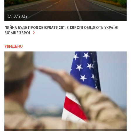
19.07.2022
"ВІЙНА БУДЕ ПРОДОВЖУВАТИСЯ": В ЄВРОПІ ОБІЦЯЮТЬ УКРАЇНІ
БІЛЬШЕ ЗБРОЇ
УВИДЕНО