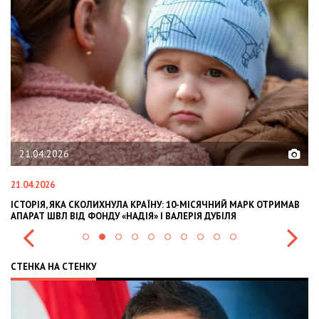
21.04.2026
21.04.2026
02
ІСТОРІЯ, ЯКА СКОЛИХНУЛА КРАЇНУ: 10-МІСЯЧНИЙ МАРК ОТРИМАВ
OL
АПАРАТ ШВЛ ВІД ФОНДУ «НАДІЯ» І ВАЛЕРІЯ ДУБІЛЯ
IN
СТЕНКА НА СТЕНКУ