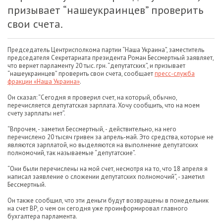
призывает “нашеукраинцев” проверить
свои счета.
Председатель Центрисполкома партии “Наша Украина”, заместитель
председателя Секретариата президента Роман Бессмертный заявляет,
что вернет парламенту 20 тыс. грн. “депутатских”, и призывает
“нашеукраинцев” проверить свои счета, сообщает
пресс-служба
фракции «Наша Украина»
.
Он сказал: “Сегодня я проверил счет, на который, обычно,
перечисляется депутатская зарплата. Хочу сообщить, что на моем
счету зарплаты нет”.
“Впрочем, - заметил Бессмертный, - действительно, на него
перечислено 20 тысяч гривен за апрель-май. Это средства, которые не
являются зарплатой, но выделяются на выполнение депутатских
полномочий, так называемые “депутатские”.
“Они были перечислены на мой счет, несмотря на то, что 18 апреля я
написал заявление о сложении депутатских полномочий”, - заметил
Бессмертный.
Он также сообщил, что эти деньги будут возвращены в понедельник
на счет ВР, о чем он сегодня уже проинформировал главного
бухгалтера парламента.