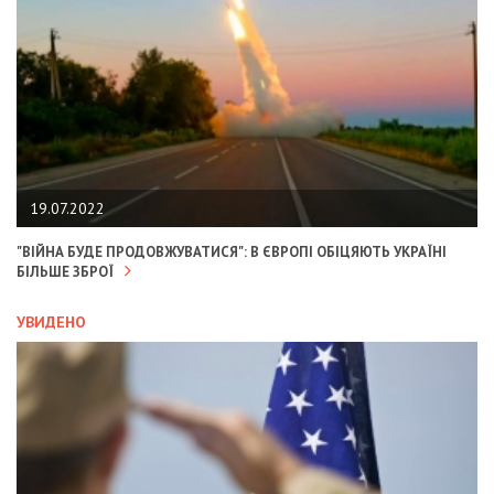
19.07.2022
"ВІЙНА БУДЕ ПРОДОВЖУВАТИСЯ": В ЄВРОПІ ОБІЦЯЮТЬ УКРАЇНІ
БІЛЬШЕ ЗБРОЇ
УВИДЕНО