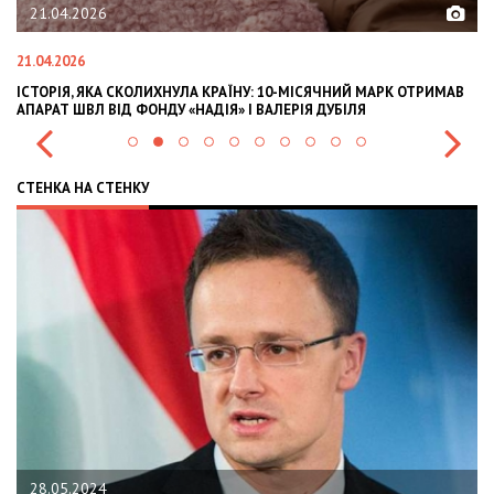
21.04.2026
21.04.2026
02
ІСТОРІЯ, ЯКА СКОЛИХНУЛА КРАЇНУ: 10-МІСЯЧНИЙ МАРК ОТРИМАВ
OL
АПАРАТ ШВЛ ВІД ФОНДУ «НАДІЯ» І ВАЛЕРІЯ ДУБІЛЯ
IN
СТЕНКА НА СТЕНКУ
28.05.2024