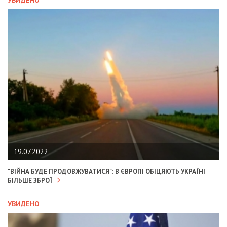
19.07.2022
"ВІЙНА БУДЕ ПРОДОВЖУВАТИСЯ": В ЄВРОПІ ОБІЦЯЮТЬ УКРАЇНІ
БІЛЬШЕ ЗБРОЇ
УВИДЕНО