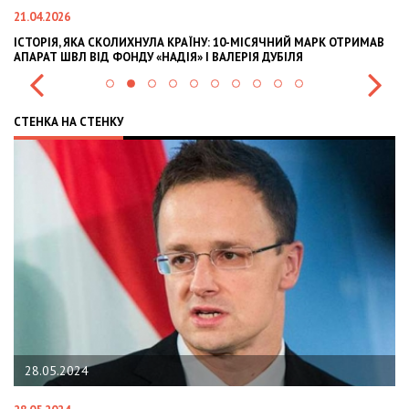
21.04.2026
02
ІСТОРІЯ, ЯКА СКОЛИХНУЛА КРАЇНУ: 10-МІСЯЧНИЙ МАРК ОТРИМАВ
OL
АПАРАТ ШВЛ ВІД ФОНДУ «НАДІЯ» І ВАЛЕРІЯ ДУБІЛЯ
IN
СТЕНКА НА СТЕНКУ
28.05.2024