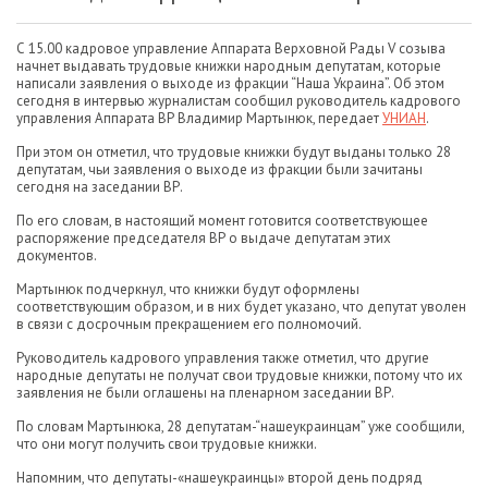
С 15.00 кадровое управление Аппарата Верховной Рады V созыва
начнет выдавать трудовые книжки народным депутатам, которые
написали заявления о выходе из фракции “Наша Украина”. Об этом
сегодня в интервью журналистам сообщил руководитель кадрового
управления Аппарата ВР Владимир Мартынюк, передает
УНИАН
.
При этом он отметил, что трудовые книжки будут выданы только 28
депутатам, чьи заявления о выходе из фракции были зачитаны
сегодня на заседании ВР.
По его словам, в настоящий момент готовится соответствующее
распоряжение председателя ВР о выдаче депутатам этих
документов.
Мартынюк подчеркнул, что книжки будут оформлены
соответствующим образом, и в них будет указано, что депутат уволен
в связи с досрочным прекращением его полномочий.
Руководитель кадрового управления также отметил, что другие
народные депутаты не получат свои трудовые книжки, потому что их
заявления не были оглашены на пленарном заседании ВР.
По словам Мартынюка, 28 депутатам-“нашеукраинцам” уже сообщили,
что они могут получить свои трудовые книжки.
Напомним, что депутаты-«нашеукраинцы» второй день подряд