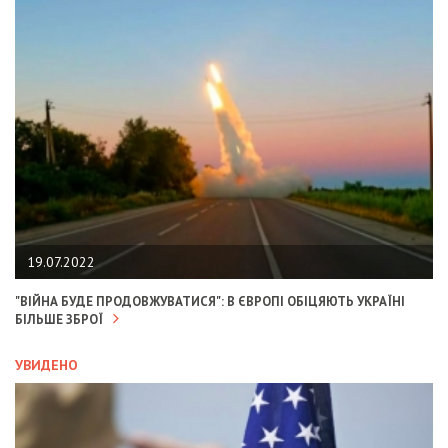
19.07.2022
"ВІЙНА БУДЕ ПРОДОВЖУВАТИСЯ": В ЄВРОПІ ОБІЦЯЮТЬ УКРАЇНІ
БІЛЬШЕ ЗБРОЇ
УВИДЕНО