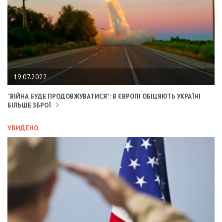
19.07.2022
"ВІЙНА БУДЕ ПРОДОВЖУВАТИСЯ": В ЄВРОПІ ОБІЦЯЮТЬ УКРАЇНІ
БІЛЬШЕ ЗБРОЇ
УВИДЕНО