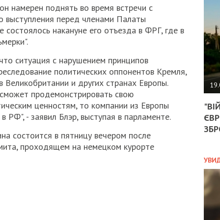
АГЕ
он намерен поднять во время встречи с
УГО
го выступления перед членами Палаты
РОЗ
 состоялось накануне его отъезда в ФРГ, где в
НА
мерки".
ЗАК
 что ситуация с нарушением принципов
преследование политических оппонентов Кремля,
ЭКО
в Великобритании и других странах Европы.
19.
е сможет продемонстрировать свою
ТРА
ическим ценностям, то компании из Европы
"ВІ
ОБГ
в РФ", - заявил Блэр, выступая в парламенте.
ЄВР
СКА
САН
ЗБР
ина состоится в пятницу вечером после
ПРО
мита, проходящем на немецком курорте
“ПІ
ПОТ
УВИ
ПОЛ
УКР