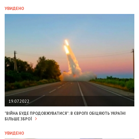
УВИДЕНО
19.07.2022
"ВІЙНА БУДЕ ПРОДОВЖУВАТИСЯ": В ЄВРОПІ ОБІЦЯЮТЬ УКРАЇНІ
БІЛЬШЕ ЗБРОЇ
УВИДЕНО