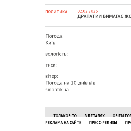
02.02.2025
ПОЛИТИКА
ДРАПАТИЙ ВИМАГАЄ ЖО
Погода
Київ
вологість:
тиск:
вітер:
Погода на 10 днів від
sinoptik.ua
ТОЛЬКО ЧТО
В ДЕТАЛЯХ
О ЧЕМ ГО
РЕКЛАМА НА САЙТЕ
ПРЕСС-РЕЛИЗЫ
ПР