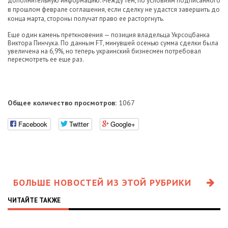
дополнительную информацию. Между тем, по условиям подписанного
в прошлом феврале соглашения, если сделку не удастся завершить до
конца марта, стороны получат право ее расторгнуть.
Еще один камень преткновения — позиция владельца Укрсоцбанка
Виктора Пинчука. По данным FT, минувшей осенью сумма сделки была
увеличена на 6,9%, но теперь украинский бизнесмен потребовал
пересмотреть ее еще раз.
Общее количество просмотров:
1067
Facebook
Twitter
Google+
БОЛЬШЕ НОВОСТЕЙ ИЗ ЭТОЙ РУБРИКИ
ЧИТАЙТЕ ТАКЖЕ