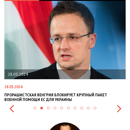
4
22.01.2024
22.01.2024
СКАЯ ВЕНГРИЯ БЛОКИРУЕТ КРУПНЫЙ ПАКЕТ
НАЦПОЛІЦІЯ ЛЯ
ОМОЩИ ЕС ДЛЯ УКРАИНЫ
СИТУАЦІЇ В РАЗІ