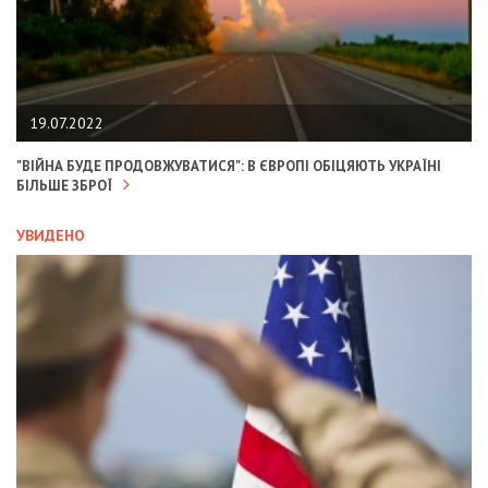
19.07.2022
"ВІЙНА БУДЕ ПРОДОВЖУВАТИСЯ": В ЄВРОПІ ОБІЦЯЮТЬ УКРАЇНІ
БІЛЬШЕ ЗБРОЇ
УВИДЕНО