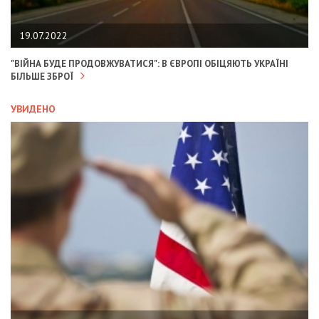
19.07.2022
"ВІЙНА БУДЕ ПРОДОВЖУВАТИСЯ": В ЄВРОПІ ОБІЦЯЮТЬ УКРАЇНІ
БІЛЬШЕ ЗБРОЇ
УВИДЕНО