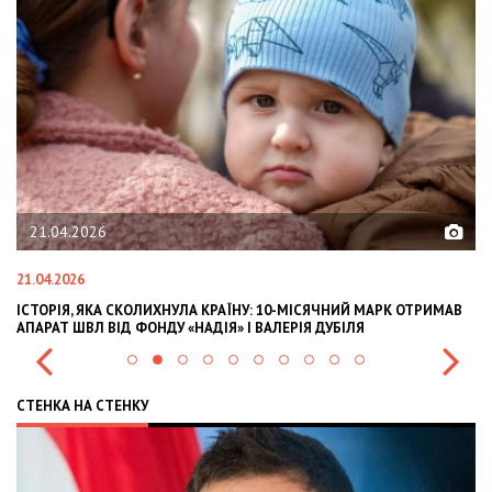
21.04.2026
21.04.2026
02
ІСТОРІЯ, ЯКА СКОЛИХНУЛА КРАЇНУ: 10-МІСЯЧНИЙ МАРК ОТРИМАВ
OL
АПАРАТ ШВЛ ВІД ФОНДУ «НАДІЯ» І ВАЛЕРІЯ ДУБІЛЯ
IN
СТЕНКА НА СТЕНКУ