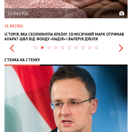
21.04.2026
21.04.2026
02
ІСТОРІЯ, ЯКА СКОЛИХНУЛА КРАЇНУ: 10-МІСЯЧНИЙ МАРК ОТРИМАВ
OL
АПАРАТ ШВЛ ВІД ФОНДУ «НАДІЯ» І ВАЛЕРІЯ ДУБІЛЯ
IN
СТЕНКА НА СТЕНКУ