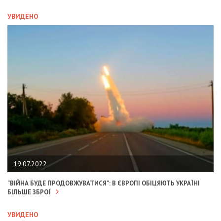
УВИДЕНО
19.07.2022
"ВІЙНА БУДЕ ПРОДОВЖУВАТИСЯ": В ЄВРОПІ ОБІЦЯЮТЬ УКРАЇНІ
БІЛЬШЕ ЗБРОЇ
УВИДЕНО