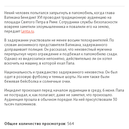
Некий человек попытался запрыгнуть в папомобиль, когда глава
Ватикана Бенедикт XVI проводил традиционную аудиенцию на
площади Святого Петра в Риме. Сотрудники службы безопасности
вовремя заметили злоумышленника и повалили его на землю,
передает
Lenta.ru
.
В задержании участвовали не менее восьми телохранителей. По
словам анонимного представителя Ватикана, задержанного
допрашивает полиция. Он рассказал, что неизвестный мужчина
перепрыгнул через ограждение и подбежал к папомобилю сзади.
Однако из видеозаписи непонятно, действительно ли он хотел
вскочить на машину, в которой ехал Папа.
Национальность и гражданство задержанного неизвестна. Он был
одет в розовую футболку и темные шорты. На нем также были
бежевая бейсболка и солнечные очки.
Инцидент произошел перед началом аудиенции в среду, 6 июня. Папа
не пострадал, и, как полагают, даже не заметил, что произошло.
Аудиенция прошла в обычном порядке. На ней присутствовали 30
тысяч паломников.
Общее количество просмотров:
564