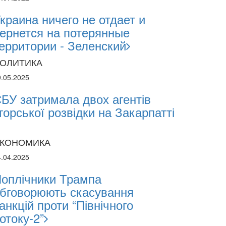
краина ничего не отдает и
ернется на потерянные
ерритории - Зеленский
ОЛИТИКА
9.05.2025
БУ затримала двох агентів
горської розвідки на Закарпатті
КОНОМИКА
4.04.2025
оплічники Трампа
бговорюють скасування
анкцій проти “Північного
отоку-2”