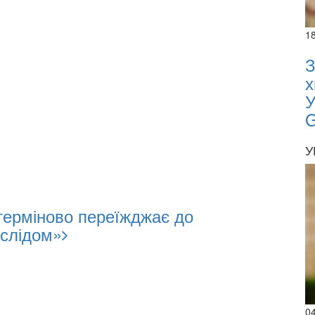
1
З
х
У
У
терміново переїжджає до
 слідом»
0