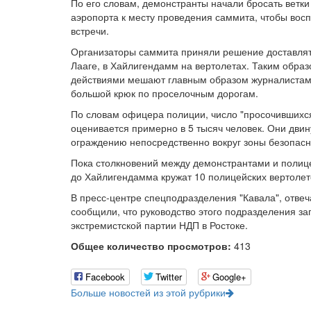
По его словам, демонстранты начали бросать ветки
аэропорта к месту проведения саммита, чтобы вос
встречи.
Организаторы саммита приняли решение доставлять
Лааге, в Хайлигендамм на вертолетах. Таким обра
действиями мешают главным образом журналистам 
большой крюк по проселочным дорогам.
По словам офицера полиции, число "просочившихся
оценивается примерно в 5 тысяч человек. Они дви
ограждению непосредственно вокруг зоны безопасн
Пока столкновений между демонстрантами и полице
до Хайлигендамма кружат 10 полицейских вертолето
В пресс-центре спецподразделения "Кавала", отве
сообщили, что руководство этого подразделения з
экстремистской партии НДП в Ростоке.
Общее количество просмотров:
413
Facebook
Twitter
Google+
Больше новостей из этой рубрики