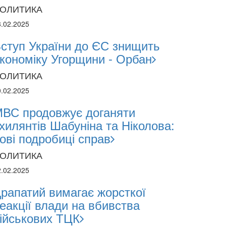
ОЛИТИКА
8.02.2025
ступ України до ЄС знищить
кономіку Угорщини - Орбан
ОЛИТИКА
0.02.2025
ВС продовжує доганяти
хилянтів Шабуніна та Ніколова:
ові подробиці справ
ОЛИТИКА
2.02.2025
рапатий вимагає жорсткої
еакції влади на вбивства
ійськових ТЦК