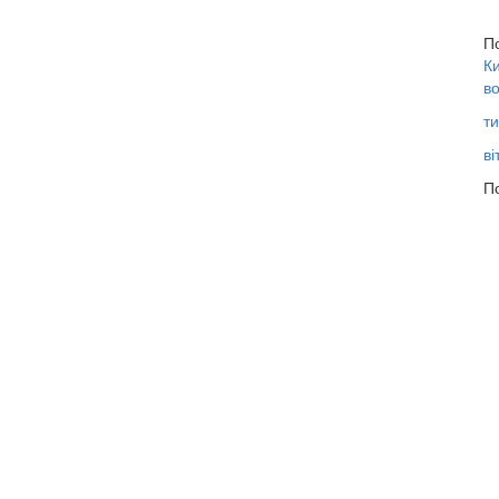
П
Ки
во
ти
ві
По