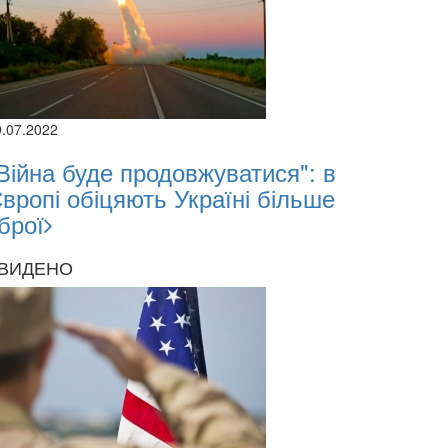
9.07.2022
Війна буде продовжуватися": в
вропі обіцяють Україні більше
брої
ВИДЕНО