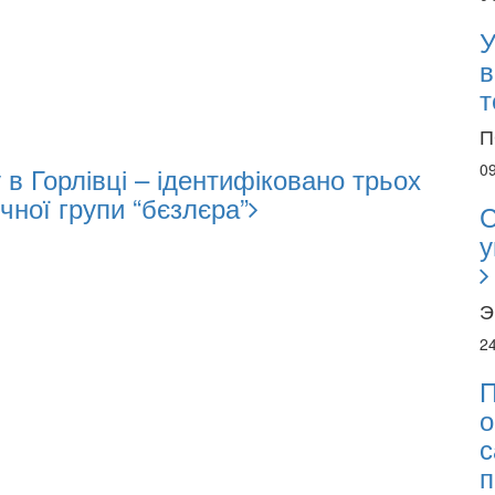
У
в
т
П
0
в Горлівці – ідентифіковано трьох
чної групи “бєзлєра”
С
у
Э
2
П
о
с
п