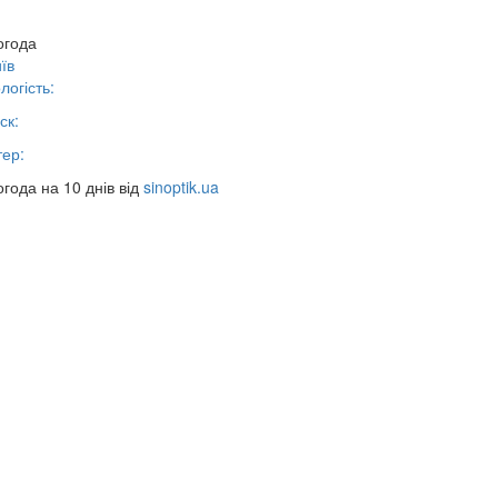
огода
їв
логість:
ск:
тер:
года на 10 днів від
sinoptik.ua