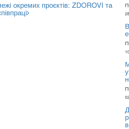
межі окремих проєктів: ZDOROVI та
П
півпраці
2
В
е
П
1
М
у
н
П
0
Д
р
в