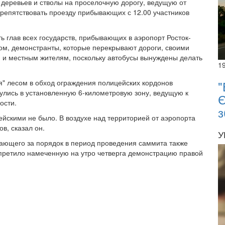
 деревьев и стволы на проселочную дорогу, ведущую от
препятствовать проезду прибывающих с 12.00 участников
 глав всех государств, прибывающих в аэропорт Росток-
зом, демонстранты, которые перекрывают дороги, своими
и местным жителям, поскольку автобусы вынуждены делать
1
" лесом в обход ограждения полицейских кордонов
"
нулись в установленную 6-километровую зону, ведущую к
Є
ости.
з
йскими не было. В воздухе над территорией от аэропорта
в, сказал он.
У
чающего за порядок в период проведения саммита также
апретило намеченную на утро четверга демонстрацию правой