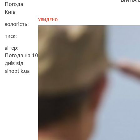
Погода
Київ
УВИДЕНО
вологість:
тиск:
вітер:
Погода на 10
днів від
sinoptik.ua