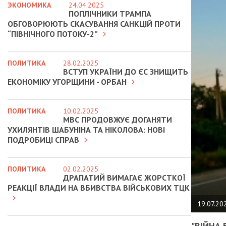
ЭКОНОМИКА
24.04.2025
ПОПЛІЧНИКИ ТРАМПА
ОБГОВОРЮЮТЬ СКАСУВАННЯ САНКЦІЙ ПРОТИ
“ПІВНІЧНОГО ПОТОКУ-2”
ПОЛИТИКА
28.02.2025
ВСТУП УКРАЇНИ ДО ЄС ЗНИЩИТЬ
ЕКОНОМІКУ УГОРЩИНИ - ОРБАН
ПОЛИТИКА
10.02.2025
МВС ПРОДОВЖУЄ ДОГАНЯТИ
УХИЛЯНТІВ ШАБУНІНА ТА НІКОЛОВА: НОВІ
ПОДРОБИЦІ СПРАВ
ПОЛИТИКА
02.02.2025
ДРАПАТИЙ ВИМАГАЄ ЖОРСТКОЇ
РЕАКЦІЇ ВЛАДИ НА ВБИВСТВА ВІЙСЬКОВИХ ТЦК
19.07.20
"ВІЙНА 