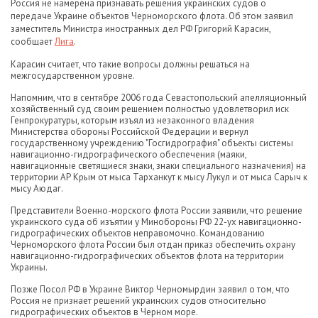
Россия не намерена признавать решения украинских судов о
передаче Украине объектов Черноморского флота. Об этом заявил
заместитель Министра иностранных дел РФ Григорий Карасин,
сообщает
Лига
.
Карасин считает, что такие вопросы должны решаться на
межгосударственном уровне.
Напомним, что в сентябре 2006 года Севастопольский апелляционный
хозяйственный суд своим решением полностью удовлетворил иск
Генпрокуратуры, которым изъял из незаконного владения
Министерства обороны Российской Федерации и вернул
государственному учреждению "Госгидрография" объекты системы
навигационно-гидрографического обеспечения (маяки,
навигационные светящиеся знаки, знаки специального назначения) на
территории АР Крым от мыса Тарханкут к мысу Лукул и от мыса Сарыч к
мысу Аюдаг.
Представители Военно-морского флота России заявили, что решение
украинского суда об изъятии у Минобороны РФ 22-ух навигационно-
гидрографических объектов неправомочно. Командованию
Черноморского флота России был отдан приказ обеспечить охрану
навигационно-гидрографических объектов флота на территории
Украины.
Позже Посол РФ в Украине Виктор Черномырдин заявил о том, что
Россия не признает решений украинских судов относительно
гидрографических объектов в Черном море.