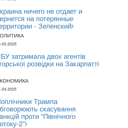
краина ничего не отдает и
ернется на потерянные
ерритории - Зеленский
ОЛИТИКА
9.05.2025
БУ затримала двох агентів
горської розвідки на Закарпатті
КОНОМИКА
4.04.2025
оплічники Трампа
бговорюють скасування
анкцій проти “Північного
отоку-2”