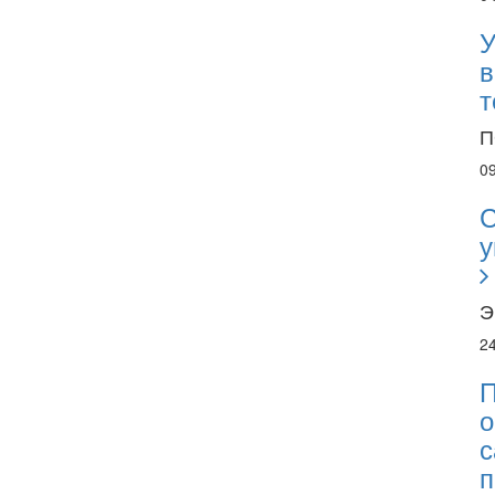
У
в
т
П
0
С
у
Э
2
П
о
с
п