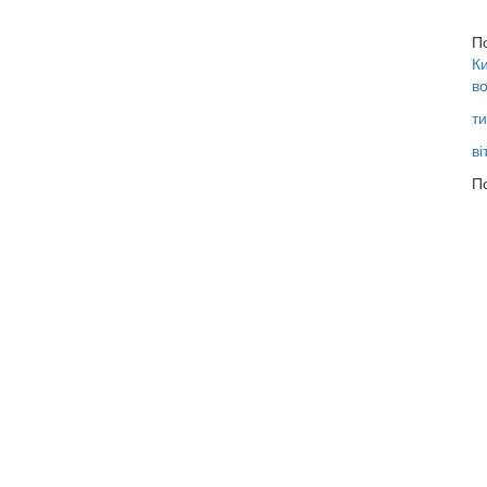
П
Ки
во
ти
ві
По