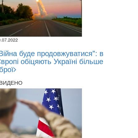
9.07.2022
Війна буде продовжуватися": в
вропі обіцяють Україні більше
брої
ВИДЕНО