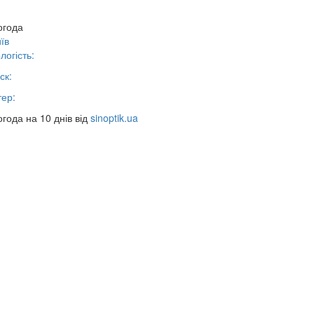
огода
їв
логість:
ск:
тер:
года на 10 днів від
sinoptik.ua