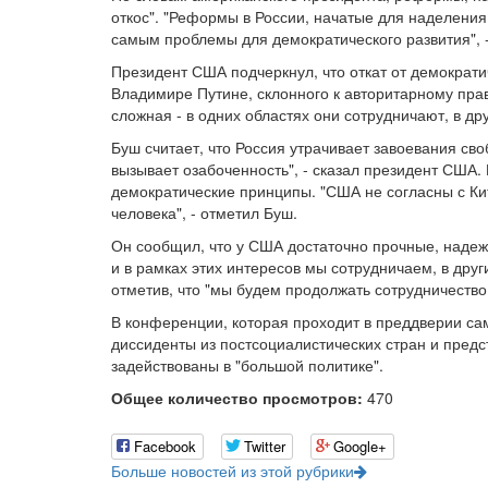
откос". "Реформы в России, начатые для наделения
самым проблемы для демократического развития", 
Президент США подчеркнул, что откат от демократ
Владимире Путине, склонного к авторитарному пра
сложная - в одних областях они сотрудничают, в д
Буш считает, что Россия утрачивает завоевания сво
вызывает озабоченность", - сказал президент США. 
демократические принципы. "США не согласны с Кит
человека", - отметил Буш.
Он сообщил, что у США достаточно прочные, надеж
и в рамках этих интересов мы сотрудничаем, в други
отметив, что "мы будем продолжать сотрудничество
В конференции, которая проходит в преддверии с
диссиденты из постсоциалистических стран и предс
задействованы в "большой политике".
Общее количество просмотров:
470
Facebook
Twitter
Google+
Больше новостей из этой рубрики