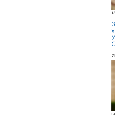
1
З
х
У
У
0