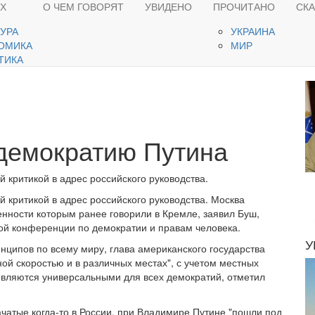
ЯХ
О ЧЕМ ГОВОРЯТ
УВИДЕНО
ПРОЧИТАНО
СК
ТУРА
УКРАИНА
ОМИКА
МИР
ТИКА
демократию Путина
 критикой в адрес российского руководства.
й критикой в адрес российского руководства. Москва
енности которым ранее говорили в Кремле, заявил Буш,
ой конференции по демократии и правам человека.
У
нципов по всему миру, глава американского государства
ной скоростью и в различных местах", с учетом местных
являются универсальными для всех демократий, отметил
чатые когда-то в России, при Владимире Путине "пошли под