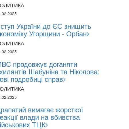
ОЛИТИКА
8.02.2025
ступ України до ЄС знищить
кономіку Угорщини - Орбан
ОЛИТИКА
0.02.2025
ВС продовжує доганяти
хилянтів Шабуніна та Ніколова:
ові подробиці справ
ОЛИТИКА
2.02.2025
рапатий вимагає жорсткої
еакції влади на вбивства
ійськових ТЦК