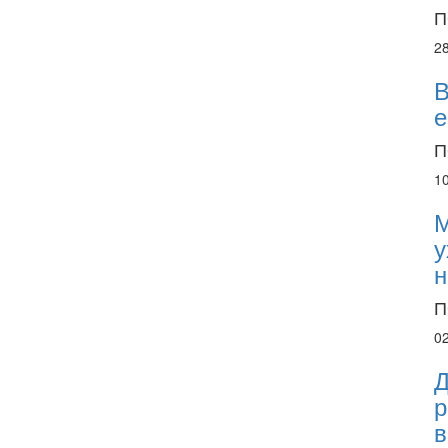
П
2
В
е
П
1
М
у
н
П
0
Д
р
в