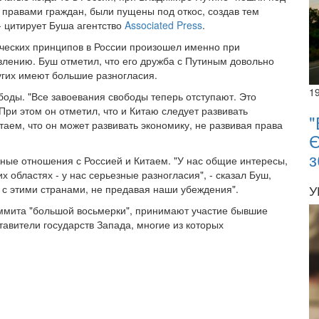
 правами граждан, были пущены под откос, создав тем
- цитирует Буша агентство
Associated Press
.
ических принципов в России произошел именно при
влению. Буш отметил, что его дружба с Путиным довольно
ругих имеют большие разногласия.
1
боды. "Все завоевания свободы теперь отступают. Это
При этом он отметил, что и Китаю следует развивать
"
аем, что он может развивать экономику, не развивая права
Є
з
ные отношения с Россией и Китаем. "У нас общие интересы,
х областях - у нас серьезные разногласия", - сказал Буш,
У
 с этими странами, не предавая наши убеждения".
аммита "большой восьмерки", принимают участие бывшие
тавители государств Запада, многие из которых