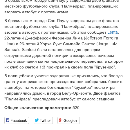
В бразильском городе Сан-Паулу задержаны двое фанатов
местного футбольного клуба "Палмейрас", планировавших
взорвать автобус с противниками
В бразильском городе Сан-Паулу задержаны двое фанатов
местного футбольного клуба "Палмейрас", планировавших
взорвать автобус с противниками. Об этом сообщает
Lenta
.
22-летний Джефферсон Феррейра Лима (Jefferson Ferreira
Lima) и 26-летний Хорхе Луис Сампайо Сантос (Jorge Luiz
Sampaio Santos) были остановлены для проверки
сотрудниками дорожной полиции в воскресенье вечером
после окончания матча национального первенства, в котором
их клуб со счетом 1:3 проиграл на своем поле "Крузейро".
В полицейском участке задержанные признались, что боевую
гранату американского производства они собирались бросить
в автобус, на котором болельщики "Крузейро" после игры
направлялись домой, в город Белу-Оризонте. Двое фанатов
"Палмейраса" преследовали автобус от самого стадиона.
Общее количество просмотров:
520
Facebook
Twitter
Google+