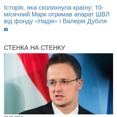
Історія, яка сколихнула країну: 10-
O
місячний Марк отримав апарат ШВЛ
B
від фонду «Надія» і Валерія Дубіля
I
W
СТЕНКА НА СТЕНКУ