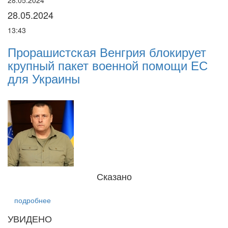
28.05.2024
22
28.05.2024
2
13:43
16
Прорашистская Венгрия блокирует
Н
крупный пакет военной помощи ЕС
п
і
для Украины
р
Сказано
подробнее
УВИДЕНО