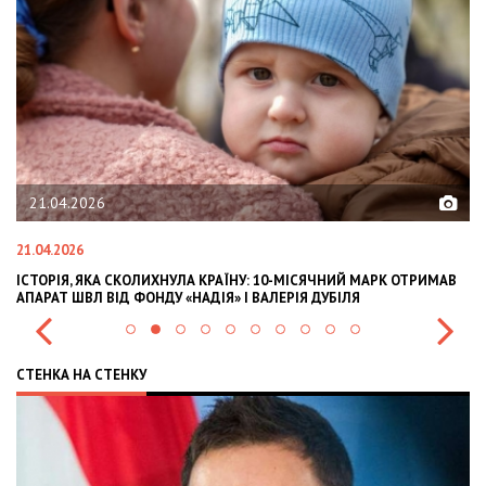
21.04.2026
21.04.2026
02
ІСТОРІЯ, ЯКА СКОЛИХНУЛА КРАЇНУ: 10-МІСЯЧНИЙ МАРК ОТРИМАВ
OL
АПАРАТ ШВЛ ВІД ФОНДУ «НАДІЯ» І ВАЛЕРІЯ ДУБІЛЯ
IN
СТЕНКА НА СТЕНКУ