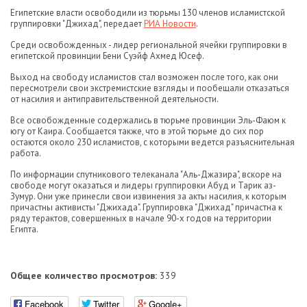
Египетские власти освободили из тюрьмы 130 членов исламистской
группировки "Джихад", передает
РИА Новости
.
Среди освобожденных - лидер региональной ячейки группировки в
египетской провинции Бени Суэйф Ахмед Юсеф.
Выход на свободу исламистов стал возможен после того, как они
пересмотрели свои экстремистские взгляды и пообещали отказаться
от насилия и антиправительственной деятельности.
Все освобожденные содержались в тюрьме провинции Эль-Фаюм к
югу от Каира. Сообщается также, что в этой тюрьме до сих пор
остаются около 230 исламистов, с которыми ведется разъяснительная
работа.
По информации спутникового телеканала "Аль-Джазира", вскоре на
свободе могут оказаться и лидеры группировки Абуд и Тарик аз-
Зумур. Они уже принесли свои извинения за акты насилия, к которым
причастны активисты "Джихада". Группировка "Джихад" причастна к
ряду терактов, совершенных в начале 90-х годов на территории
Египта.
Общее количество просмотров:
339
Facebook
Twitter
Google+