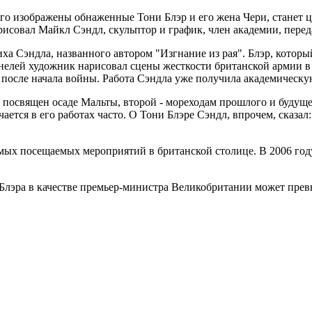
рого изображены обнаженные Тони Блэр и его жена Чери, станет
арисовал Майкл Сэндл, скульптор и график, член академии, пере
ха Сэндла, названного автором "Изгнание из рая". Блэр, которы
анелей художник нарисовал сцены жесткости британской армии в
после начала войны. Работа Сэндла уже получила академическую
посвящен осаде Мальты, второй - мореходам прошлого и будущег
чается в его работах часто. О Тони Блэре Сэндл, впрочем, сказал
самых посещаемых мероприятий в британской столице. В 2006 г
Блэра в качестве премьер-министра Великобритании может прев