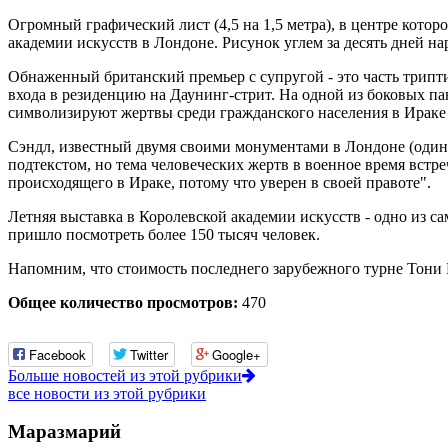
Огромный графический лист (4,5 на 1,5 метра), в центре кото
академии искусств в Лондоне. Рисунок углем за десять дней н
Обнаженный британский премьер с супругой - это часть трипти
входа в резиденцию на Даунинг-стрит. На одной из боковых п
символизируют жертвы среди гражданского населения в Ираке 
Сэндл, известный двумя своими монументами в Лондоне (один 
подтекстом, но тема человеческих жертв в военное время встре
происходящего в Ираке, потому что уверен в своей правоте".
Летняя выставка в Королевской академии искусств - одно из 
пришло посмотреть более 150 тысяч человек.
Напомним, что стоимость последнего зарубежного турне Тони 
Общее количество просмотров:
470
Facebook
Twitter
Google+
Больше новостей из этой рубрики
все новости из этой рубрики
Маразмарий