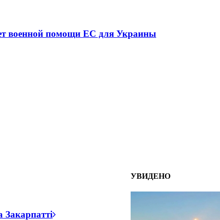
іршенням криміногенної ситуації в разі мобілізаці
УВИДЕНО
а Закарпатті