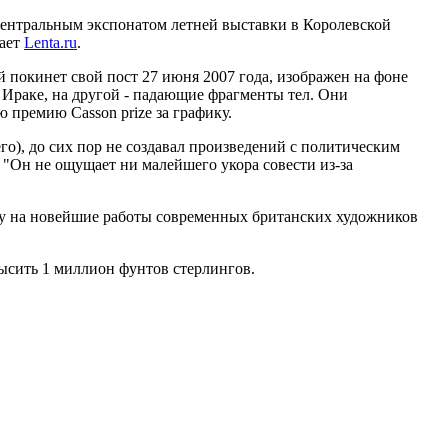
 центральным экспонатом летней выставки в Королевской
дает
Lenta.ru
.
й покинет свой пост 27 июня 2007 года, изображен на фоне
 Ираке, на другой - падающие фрагменты тел. Они
 премию Casson prize за графику.
о), до сих пор не создавал произведений с политическим
: "Он не ощущает ни малейшего укора совести из-за
оду на новейшие работы современных британских художников
ысить 1 миллион фунтов стерлингов.