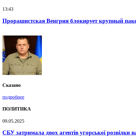
16:25
Нацполіція лякає громадян пог
Сказано
подробнее
ПОЛИТИКА
09.05.2025
СБУ затримала двох агентів угорської розвідки н