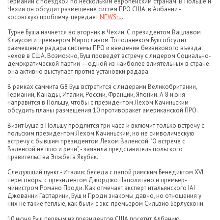
Германии с поездкой по нескольким европейским странам. В Польше и
Чехии он обсудит размещение систем ПРО США, в Албании -
косовскую проблему, передает
NEWSru
.
Турне Буша начнется во вторник в Чехии. С президентом Вацлавом
Клаусом и премьером Мирославом Тополанеком Буш обсудит
размещение радара системы ПРО и введение безвизового въезда
чехов в США. Возможно, Буш проведет встречу с лидером Социально-
демократической партии — одной из наиболее влиятельных в стране:
она активно выступает против установки радара.
В рамках саммита G8 Буш встретится с лидерами Великобритании,
Германии, Канады, Италии, России, Франции, Японии. А 8 июня
направится в Польшу, чтобы с президентом Лехом Качиньским
обсудить планы размещения 10 противоракет американской ПРО.
Визит Буша в Польшу продлится три часа и включит только встречу с
польским президентом Лехом Качиньским, но не символическую
встречу с бывшим президентом Лехом Валенсой. "О встрече с
Валенсой не шло и речи", - заявила представитель польского
правительства Элжбета Якубяк.
Следующий пункт - Италия: беседа с папой римским Бенедиктом XVI,
переговоры с президентом Джорджо Наполитано и премьер-
министром Романо Проди. Как отмечает эксперт итальянского IAI
Джованни Гаспарини, Буш и Проди знакомы давно, но отношения у
них не такие теплые, как были с экс-премьером Сильвио Берлускони.
10 июня Буш первым из президентов США посетит Албанию.