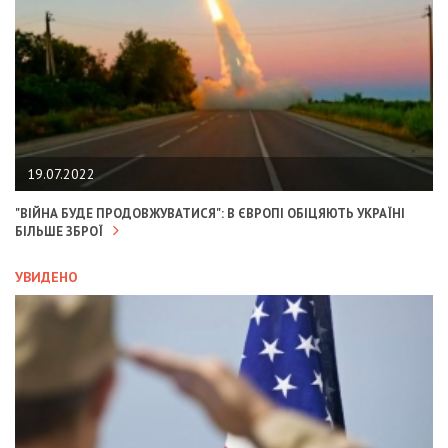
19.07.2022
"ВІЙНА БУДЕ ПРОДОВЖУВАТИСЯ": В ЄВРОПІ ОБІЦЯЮТЬ УКРАЇНІ
БІЛЬШЕ ЗБРОЇ
УВИДЕНО