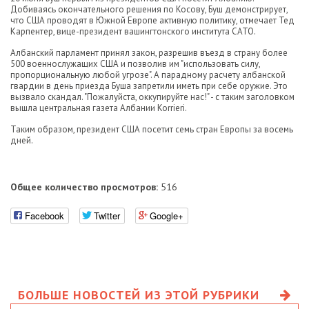
Добиваясь окончательного решения по Косову, Буш демонстрирует,
что США проводят в Южной Европе активную политику, отмечает Тед
Карпентер, вице-президент вашингтонского института CATO.
Албанский парламент принял закон, разрешив въезд в страну более
500 военнослужащих США и позволив им "использовать силу,
пропорциональную любой угрозе". А парадному расчету албанской
гвардии в день приезда Буша запретили иметь при себе оружие. Это
вызвало скандал. "Пожалуйста, оккупируйте нас!" - с таким заголовком
вышла центральная газета Албании Korrieri.
Таким образом, президент США посетит семь стран Европы за восемь
дней.
Общее количество просмотров:
516
Facebook
Twitter
Google+
БОЛЬШЕ НОВОСТЕЙ ИЗ ЭТОЙ РУБРИКИ