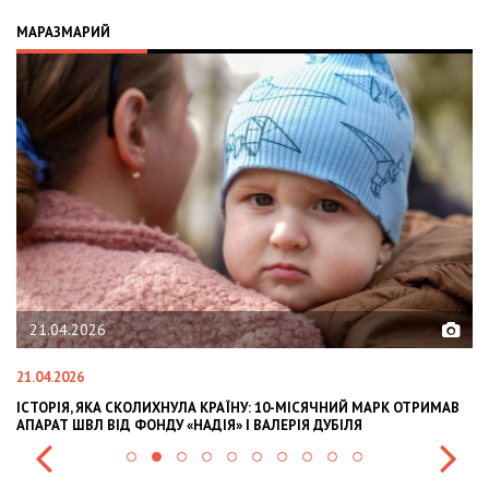
МАРАЗМАРИЙ
21.04.2026
21.04.2026
02
ІСТОРІЯ, ЯКА СКОЛИХНУЛА КРАЇНУ: 10-МІСЯЧНИЙ МАРК ОТРИМАВ
OL
АПАРАТ ШВЛ ВІД ФОНДУ «НАДІЯ» І ВАЛЕРІЯ ДУБІЛЯ
IN