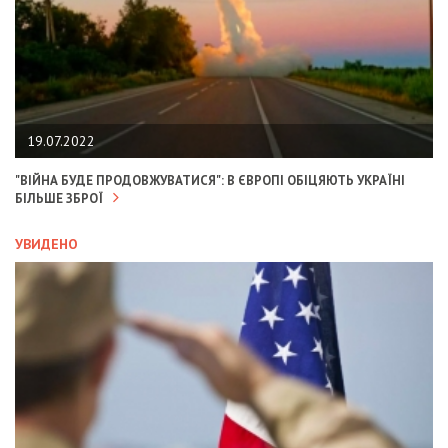
19.07.2022
"ВІЙНА БУДЕ ПРОДОВЖУВАТИСЯ": В ЄВРОПІ ОБІЦЯЮТЬ УКРАЇНІ
БІЛЬШЕ ЗБРОЇ
УВИДЕНО