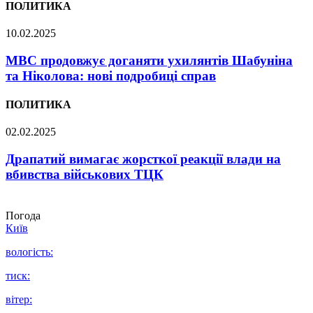
ПОЛИТИКА
10.02.2025
МВС продовжує доганяти ухилянтів Шабуніна
та Ніколова: нові подробиці справ
ПОЛИТИКА
02.02.2025
Драпатий вимагає жорсткої реакції влади на
вбивства військових ТЦК
Погода
Київ
вологість:
тиск:
вітер: