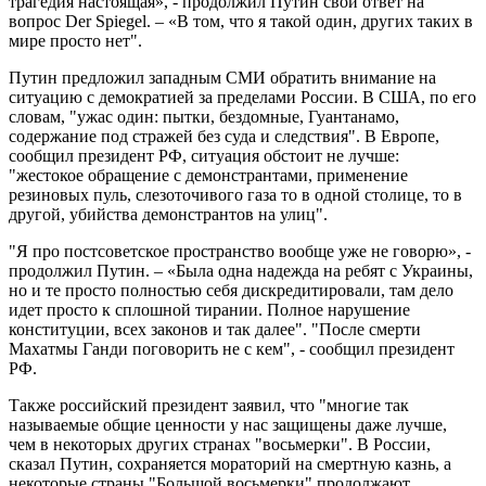
трагедия настоящая», - продолжил Путин свой ответ на
вопрос Der Spiegel. – «В том, что я такой один, других таких в
мире просто нет".
Путин предложил западным СМИ обратить внимание на
ситуацию с демократией за пределами России. В США, по его
словам, "ужас один: пытки, бездомные, Гуантанамо,
содержание под стражей без суда и следствия". В Европе,
сообщил президент РФ, ситуация обстоит не лучше:
"жестокое обращение с демонстрантами, применение
резиновых пуль, слезоточивого газа то в одной столице, то в
другой, убийства демонстрантов на улиц".
"Я про постсоветское пространство вообще уже не говорю», -
продолжил Путин. – «Была одна надежда на ребят с Украины,
но и те просто полностью себя дискредитировали, там дело
идет просто к сплошной тирании. Полное нарушение
конституции, всех законов и так далее". "После смерти
Махатмы Ганди поговорить не с кем", - сообщил президент
РФ.
Также российский президент заявил, что "многие так
называемые общие ценности у нас защищены даже лучше,
чем в некоторых других странах "восьмерки". В России,
сказал Путин, сохраняется мораторий на смертную казнь, а
некоторые страны "Большой восьмерки" продолжают