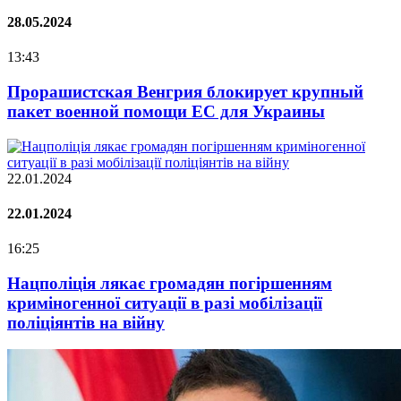
28.05.2024
13:43
Прорашистская Венгрия блокирует крупный
пакет военной помощи ЕС для Украины
22.01.2024
22.01.2024
16:25
Нацполіція лякає громадян погіршенням
криміногенної ситуації в разі мобілізації
поліціянтів на війну