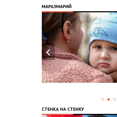
МАРАЗМАРИЙ
17:25
ИЙ
ЦЬ
 ОТРИМАВ
У ВОЄННИХ
Х В
СТЕНКА НА СТЕНКУ