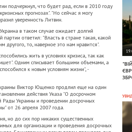
АГЕ
ии подчеркнул, что будет рад, если в 2010 году
УГО
кризисных прогнозах". "Но сейчас я могу
РОЗ
НА
ыразил уверенность Литвин.
ЗАК
о Украина в таком случае ожидает долгий
 партии ответил: "Власть в стране такая, какой
м другого, то, наверное это нам нравится".
ЭКО
19.
пособились жить в условиях кризиса, так как
ТРА
пишет". Одним списывает большими объемами, а
"ВІ
ОБГ
способился к новым условиям жизни", -
ЄВР
СКА
САН
ЗБР
ПРО
Украины Виктор Ющенко продлил еще на один
“ПІ
становлении действия Указа "О досрочном
ПОТ
УВИ
 Рады Украины и проведении досрочных
ы" от 26 апреля 2007 года.
ПОЛ
ня, но до сих пор никаких существенных
димых для организации и проведения досрочных
УКР