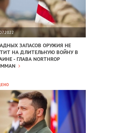
ЩИТЬ
НОМІКУ
РЩИНИ
07.2022
АН
АДНЫХ ЗАПАСОВ ОРУЖИЯ НЕ
ТИТ НА ДЛИТЕЛЬНУЮ ВОЙНУ В
АИНЕ - ГЛАВА NORTHROP
ИТИКА
10.02.2025
UMMAN
МВС
ДОВЖУЄ
АНЯТИ
ЛЯНТІВ
ДЕНО
УНІНА
ОЛОВА:
І
РОБИЦІ
АВ