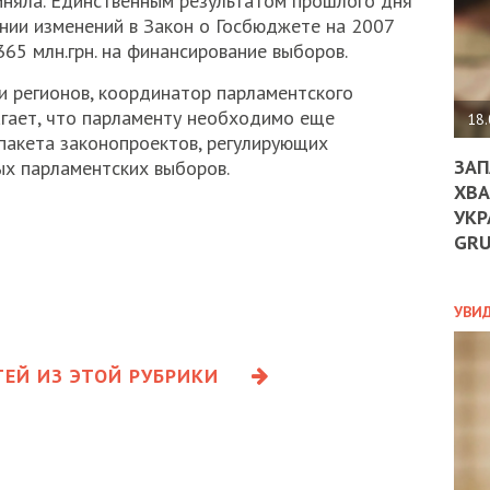
риняла. Единственным результатом прошлого дня
ДО
ении изменений в Закон о Госбюджете на 2007
ЄС
65 млн.грн. на финансирование выборов.
ЗНИ
ЕКО
 регионов, координатор парламентского
УГО
гает, что парламенту необходимо еще
-
18.
ОРБ
 пакета законопроектов, регулирующих
ЗАП
х парламентских выборов.
ХВА
УКР
ПОЛ
GR
ПРО
ДОГ
УХИ
УВИ
ШАБ
ТА
НІК
ЕЙ ИЗ ЭТОЙ РУБРИКИ
НОВ
ПОД
СПР