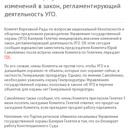
изменений в закон, регламентирующий
деятельность УГО.
Комитет Верховной Рады по вопросам национальной безопасности и
обороны предложили руководителю Управления государственной
охраны (УГО) Валерию Гелетею инициировать внесение изменений в
закон, регламентирующий деятельность УГО. Об этом сегодня
сообщил журналистам заместитель председателя Комитета Юрий
Самойленко после встречи членов Комитета по Гелетеем, передает
РБК
.
По его словам, члены Комитета не против того, чтобы УГО и в
дальнейшем охраняло те объекты, которые оно охраняет сейчас, в
частности, Генеральную прокуратуру. Однако, по мнению Самойленко,
необходимо узаконить охрану Генпрокуратуры Управлением
государственной охраны, поскольку в законе об УГО в перечне
объектов для охраны нет Генеральной прокуратуры.
Самойленко также сообщил, что члены Комитета пригласили Гелетея 5
июня посетить заседание Комитета. Гелетей ответил, что придет на
заседание Комитета, если президент продлит работу парламента.
Напомним, что Партия регионов обвиняла начальника Управления
государственной охраны Валерия Гелетея в том, что он блокирует
работу Конституционного Суда.