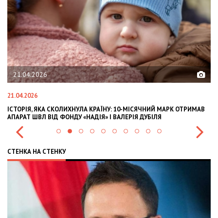
21.04.2026
21.04.2026
02
ІСТОРІЯ, ЯКА СКОЛИХНУЛА КРАЇНУ: 10-МІСЯЧНИЙ МАРК ОТРИМАВ
OL
АПАРАТ ШВЛ ВІД ФОНДУ «НАДІЯ» І ВАЛЕРІЯ ДУБІЛЯ
IN
СТЕНКА НА СТЕНКУ