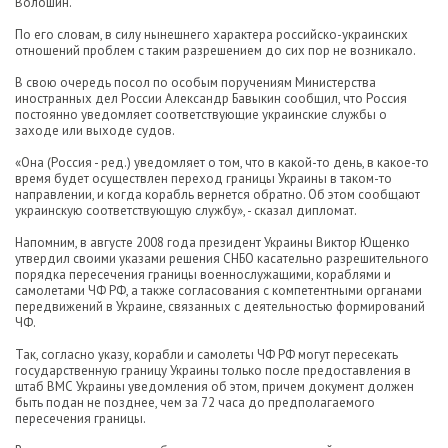
Волошин.
По его словам, в силу нынешнего характера российско-украинских
отношений проблем с таким разрешением до сих пор не возникало.
В свою очередь посол по особым поручениям Министерства
иностранных дел России Александр Бавыкин сообщил, что Россия
постоянно уведомляет соответствующие украинские службы о
заходе или выходе судов.
«Она (Россия - ред.) уведомляет о том, что в какой-то день, в какое-то
время будет осуществлен переход границы Украины в таком-то
направлении, и когда корабль вернется обратно. Об этом сообщают
украинскую соответствующую службу», - сказал дипломат.
Напомним, в августе 2008 года президент Украины Виктор Ющенко
утвердил своими указами решения СНБО касательно разрешительного
порядка пересечения границы военнослужащими, кораблями и
самолетами ЧФ РФ, а также согласования с компетентными органами
передвижений в Украине, связанных с деятельностью формирований
ЧФ.
Так, согласно указу, корабли и самолеты ЧФ РФ могут пересекать
государственную границу Украины только после предоставления в
штаб ВМС Украины уведомления об этом, причем документ должен
быть подан не позднее, чем за 72 часа до предполагаемого
пересечения границы.