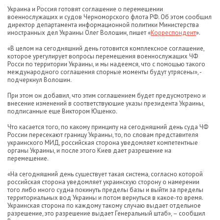
Украина и Россия готовят соглашение о перемещении
военнослужащих и судов Черноморского флота РФ. Об этом сообщил
директор департамента информационной политики Министерства
иностранных дел Украины Олег Волошин, пишет «
Корреспондент
».
«В целом на сегодняшний день готовится комплексное соглашение,
которое урегулирует вопросы перемещения военнослужащих ЧФ
Росси по территории Украины, и мы надеемся, что с помощью такого
международного соглашения спорные моменты будут утрясены», -
подчеркнул Волошин.
При этом он добавил, что этим соглашением будет предусмотрено и
внесение изменений в соответствующие указы президента Украины,
подписанные еще Виктором Ющенко.
Что касается того, по какому принципу на сегодняшний день суда ЧФ
России пересекают границу Украины, то, по словам представителя
украинского МИД, российская сторона уведомляет компетентные
органы Украины, и после этого Киев дает разрешение на
перемещение.
«На сегодняшний день существует такая система, согласно которой
российская сторона уведомляет украинскую сторону о намерении
того либо иного судна покинуть пределы базы и выйти за пределы
территориальных вод Украины и потом вернуться в какое-то время.
Украинская сторона по каждому такому случаю выдает отдельное
разрешение, это разрешение выдает Генеральный штаб», – сообщил