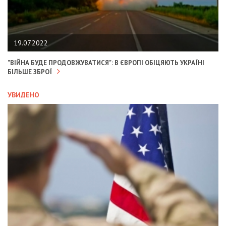
19.07.2022
"ВІЙНА БУДЕ ПРОДОВЖУВАТИСЯ": В ЄВРОПІ ОБІЦЯЮТЬ УКРАЇНІ
БІЛЬШЕ ЗБРОЇ
УВИДЕНО