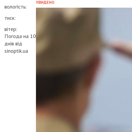
УВИДЕНО
вологість:
тиск:
вітер:
Погода на 10
днів від
sinoptik.ua