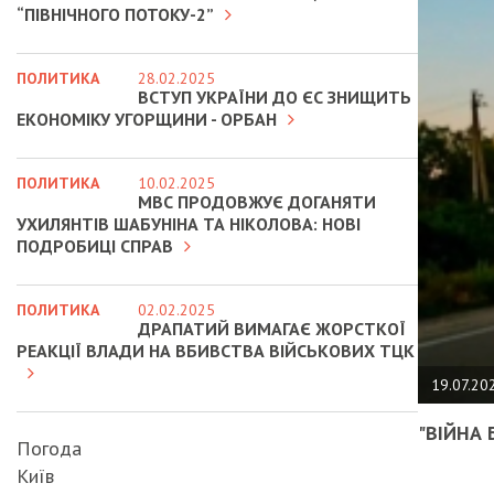
“ПІВНІЧНОГО ПОТОКУ-2”
ПОЛИТИКА
28.02.2025
ВСТУП УКРАЇНИ ДО ЄС ЗНИЩИТЬ
ЕКОНОМІКУ УГОРЩИНИ - ОРБАН
ПОЛИТИКА
10.02.2025
МВС ПРОДОВЖУЄ ДОГАНЯТИ
УХИЛЯНТІВ ШАБУНІНА ТА НІКОЛОВА: НОВІ
ПОДРОБИЦІ СПРАВ
ПОЛИТИКА
02.02.2025
ДРАПАТИЙ ВИМАГАЄ ЖОРСТКОЇ
РЕАКЦІЇ ВЛАДИ НА ВБИВСТВА ВІЙСЬКОВИХ ТЦК
19.07.20
"ВІЙНА 
Погода
Київ