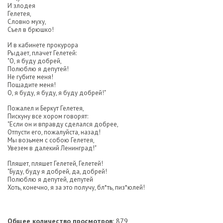
И злодея
Гелетея,
Словно муху,
Съел в брюшко!
И в кабинете прокурора
Рыдает, плачет Гелетей:
"О, я буду добрей,
Полюблю я депутей!
Не губите меня!
Пощадите меня!
О, я буду, я буду, я буду добрей!"
Пожалел и Беркут Гелетея,
Пискуну все хором говорят:
"Если он и вправду сделался добрее,
Отпусти его, пожалуйста, назад!
Мы возьмем с собою Гелетея,
Увезем в далекий Ленинград!"
Пляшет, пляшет Гелетей, Гелетей!
"Буду, буду я добрей, да, добрей!
Полюблю я депутей, депутей
Хоть, конечно, я за это получу, бл*ть, пиз*юлей!
Общее количество просмотров:
879