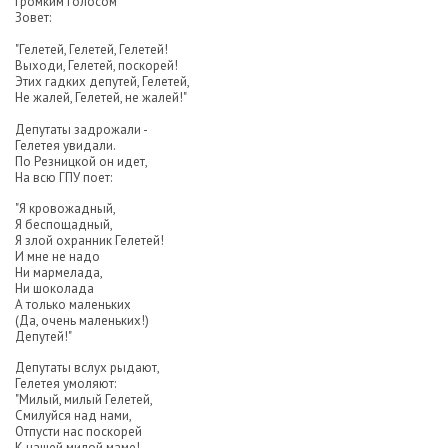
Громким голосом
Зовет:
"Гелетей, Гелетей, Гелетей!
Выходи, Гелетей, поскорей!
Этих гадких депутей, Гелетей,
Не жалей, Гелетей, не жалей!"
Депутаты задрожали -
Гелетея увидали.
По Резницкой он идет,
На всю ГПУ поет:
"Я кровожадный,
Я беспощадный,
Я злой охранник Гелетей!
И мне не надо
Ни мармелада,
Ни шоколада
А только маленьких
(Да, очень маленьких!)
Депутей!"
Депутаты вслух рыдают,
Гелетея умоляют:
"Милый, милый Гелетей,
Смилуйся над нами,
Отпусти нас поскорей
К нашей милой маме!