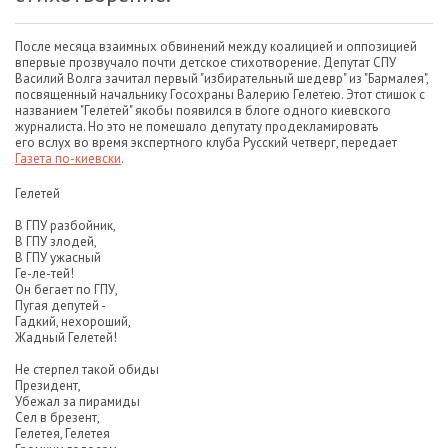
После месяца взаимных обвинений между коалицией и оппозицией
впервые прозвучало почти детское стихотворение. Депутат СПУ
Василий Волга зачитал первый "избирательный шедевр" из "Бармалея",
посвященный начальнику Госохраны Валерию Гелетею. Этот стишок с
названием "Гелетей" якобы появился в блоге одного киевского
журналиста. Но это не помешало депутату продекламировать
его вслух во время экспертного клуба Русский четверг, передает
Газета по-киевски
.
Гелетей
В ГПУ разбойник,
В ГПУ злодей,
В ГПУ ужасный
Ге-ле-тей!
Он бегает по ГПУ,
Пугая депутей -
Гадкий, нехороший,
Жадный Гелетей!
Не стерпел такой обиды
Президент,
Убежал за пирамиды
Сел в брезент,
Гелетея, Гелетея