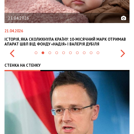
21.04.2026
21.04.2026
02
ІСТОРІЯ, ЯКА СКОЛИХНУЛА КРАЇНУ: 10-МІСЯЧНИЙ МАРК ОТРИМАВ
OL
АПАРАТ ШВЛ ВІД ФОНДУ «НАДІЯ» І ВАЛЕРІЯ ДУБІЛЯ
IN
СТЕНКА НА СТЕНКУ