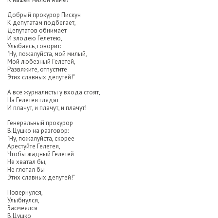
Добрый прокурор Пискун
К депутатам подбегает,
Депутатов обнимает
И злодею Гелетею,
Улыбаясь, говорит:
"Ну, пожалуйста, мой милый,
Мой любезный Гелетей,
Развяжите, отпустите
Этих славных депутей!"
А все журналисты у входа стоят,
На Гелетея глядят
И плачут, и плачут, и плачут!
Генеральный прокурор
В.Цушко на разговор:
"Ну, пожалуйста, скорее
Арестуйте Гелетея,
Чтобы жадный Гелетей
Не хватал бы,
Не глотал бы
Этих славных депутей!"
Повернулся,
Улыбнулся,
Засмеялся
В.Цушко