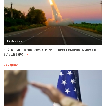
19.07.2022
"ВІЙНА БУДЕ ПРОДОВЖУВАТИСЯ": В ЄВРОПІ ОБІЦЯЮТЬ УКРАЇНІ
БІЛЬШЕ ЗБРОЇ
УВИДЕНО