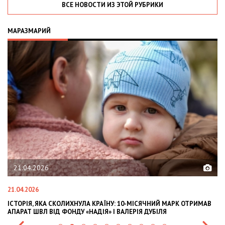
ВСЕ НОВОСТИ ИЗ ЭТОЙ РУБРИКИ
МАРАЗМАРИЙ
21.04.2026
21.04.2026
02
ІСТОРІЯ, ЯКА СКОЛИХНУЛА КРАЇНУ: 10-МІСЯЧНИЙ МАРК ОТРИМАВ
OL
АПАРАТ ШВЛ ВІД ФОНДУ «НАДІЯ» І ВАЛЕРІЯ ДУБІЛЯ
IN