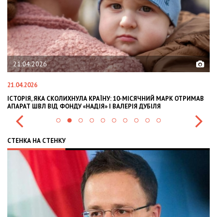
21.04.2026
21.04.2026
02
ІСТОРІЯ, ЯКА СКОЛИХНУЛА КРАЇНУ: 10-МІСЯЧНИЙ МАРК ОТРИМАВ
OL
АПАРАТ ШВЛ ВІД ФОНДУ «НАДІЯ» І ВАЛЕРІЯ ДУБІЛЯ
IN
СТЕНКА НА СТЕНКУ