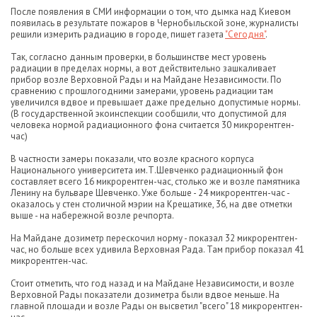
После появления в СМИ информации о том, что дымка над Киевом
появилась в результате пожаров в Чернобыльской зоне, журналисты
решили измерить радиацию в городе, пишет газета
"Сегодня"
.
Так, согласно данным проверки, в большинстве мест уровень
радиации в пределах нормы, а вот действительно зашкаливает
прибор возле Верховной Рады и на Майдане Независимости. По
сравнению с прошлогодними замерами, уровень радиации там
увеличился вдвое и превышает даже предельно допустимые нормы.
(В государственной экоинспекции сообщили, что допустимой для
человека нормой радиационного фона считается 30 микрорентген-
час)
В частности замеры показали, что возле красного корпуса
Национального университета им.Т.Шевченко радиационный фон
составляет всего 16 микрорентген-час, столько же и возле памятника
Ленину на бульваре Шевченко. Уже больше - 24 микрорентген-час -
оказалось у стен столичной мэрии на Крещатике, 36, на две отметки
выше - на набережной возле речпорта.
На Майдане дозиметр перескочил норму - показал 32 микрорентген-
час, но больше всех удивила Верховная Рада. Там прибор показал 41
микрорентген-час.
Стоит отметить, что год назад и на Майдане Независимости, и возле
Верховной Рады показатели дозиметра были вдвое меньше. На
главной площади и возле Рады он высветил "всего" 18 микрорентген-