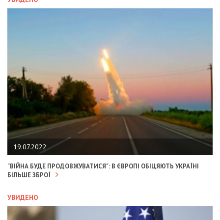
19.07.2022
"ВІЙНА БУДЕ ПРОДОВЖУВАТИСЯ": В ЄВРОПІ ОБІЦЯЮТЬ УКРАЇНІ
БІЛЬШЕ ЗБРОЇ
УВИДЕНО