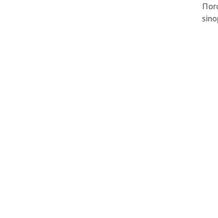
Пого
sino