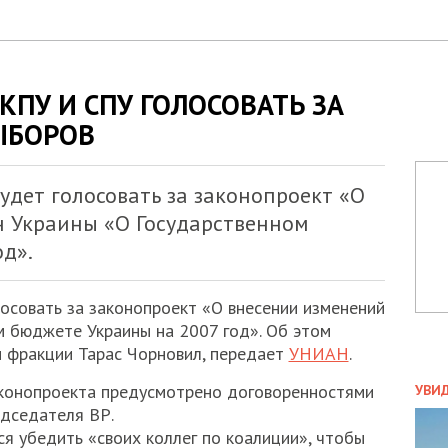
КПУ И СПУ ГОЛОСОВАТЬ ЗА
ЫБОРОВ
дет голосовать за законопроект «О
н Украины «О Государственном
д».
осовать за законопроект «О внесении изменений
м бюджете Украины на 2007 год». Об этом
н фракции Тарас Чорновил, передает
УНИАН
.
ПОЛ
аконопроекта предусмотрено договоренностями
УВИ
ЗАТ
едседателя ВР.
ДВО
я убедить «своих коллег по коалиции», чтобы