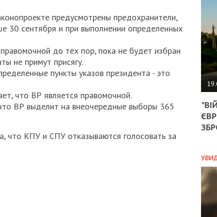
АГЕ
УГО
аконопроекте предусмотрены предохранители,
РОЗ
ше 30 сентября и при выполнении определенных
НА
ЗАК
правомочной до тех пор, пока не будет избран
ты не примут присягу.
пределенные пункты указов президента - это
ЭКО
19.
ет, что ВР является правомочной.
ТРА
"ВІ
 что ВР выделит на внеочередные выборы 365
ОБГ
ЄВР
СКА
САН
ЗБР
, что КПУ и СПУ отказываются голосовать за
ПРО
“ПІ
ПОТ
УВИ
ПОЛ
УКР