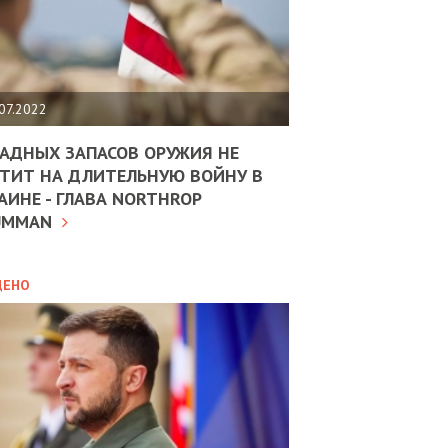
ЩИТЬ
НОМІКУ
РЩИНИ
07.2022
АН
АДНЫХ ЗАПАСОВ ОРУЖИЯ НЕ
ТИТ НА ДЛИТЕЛЬНУЮ ВОЙНУ В
АИНЕ - ГЛАВА NORTHROP
ИТИКА
10.02.2025
UMMAN
МВС
ДОВЖУЄ
АНЯТИ
ЛЯНТІВ
ДЕНО
УНІНА
ОЛОВА:
І
РОБИЦІ
АВ