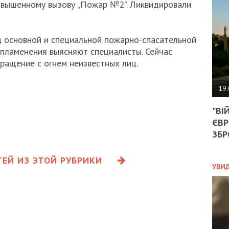
АГЕ
овышенному вызову „Пожар №2”. Ликвидировали
УГО
РОЗ
НА
 основной и специальной пожарно-спасательной
ЗАК
спламенения выясняют специалисты. Сейчас
ращение с огнем неизвестных лиц.
ЭКО
19.
ТРА
"ВІ
ОБГ
ЄВР
СКА
САН
ЗБР
ПРО
“ПІ
ЕЙ ИЗ ЭТОЙ РУБРИКИ
ПОТ
УВИ
ПОЛ
УКР