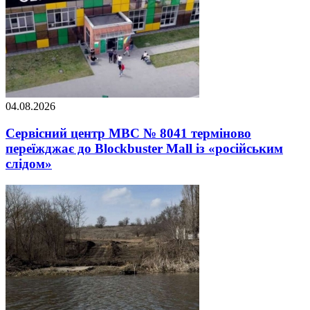
04.08.2026
Сервісний центр МВС № 8041 терміново
переїжджає до Blockbuster Mall із «російським
слідом»