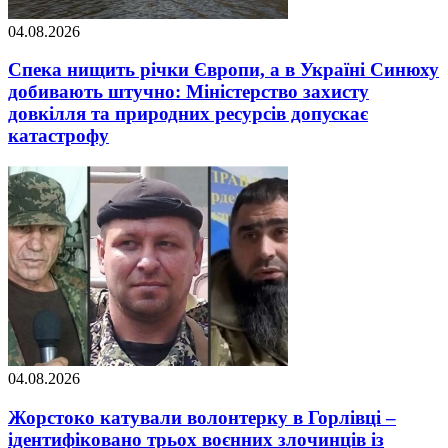
04.08.2026
Спека нищить річки Європи, а в Україні Синюху
добивають штучно: Міністерство захисту
довкілля та природних ресурсів допускає
катастрофу
04.08.2026
Жорстоко катували волонтерку в Горлівці –
ідентифіковано трьох воєнних злочинців із