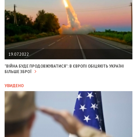
19.07.2022
"ВІЙНА БУДЕ ПРОДОВЖУВАТИСЯ": В ЄВРОПІ ОБІЦЯЮТЬ УКРАЇНІ
БІЛЬШЕ ЗБРОЇ
УВИДЕНО