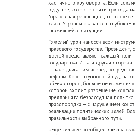
хаотичного круговорота. Если соиз
будущее, которые почти три года на
"оранжевая революция", то остается
класс Украины оказался в глубоком 
сложившейся ситуации.
Тяжелый урон нанесен всем инстру
правового государства. Президент, 
другой представляют каждый полити
государства. И та и другая сторон
стране двигаться вперед посредст
реформ. Конституционный суд, на к
обеих сторон, больше не может вып
которой входит разрешение конфлик
предпринята безрассудная попытка 
правопорядка – с нарушением конст
реализации политических целей. Вс
правильности выбранного пути.
«Еще сильнее всеобщее замешательс