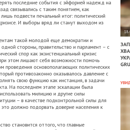
ДО
мерять последние события с эйфорией надежд на
ЄС
зад связывались с таким понятием, как
ЗНИ
 лишь подвести печальный итог: политический
ЕКО
кризисе. И выборы вряд ли станут выходом из
УГО
-
18.
ОРБ
ментам такой молодой еще демократии и
ЗАП
с одной стороны, правительство и парламент – с
ХВА
ческий спор как экзистенциальный кризис
УКР
ПОЛ
а при этом лишают себя возможности помочь
GR
вом проведения основополагающих политических
ПРО
оторый противозаконно оказывалось давление с
ДОГ
олнять свою функцию как инстанция, в задачи
УХИ
УВИ
та. На последнем этапе эскалации была
ШАБ
использовать милицию и другие силы
ТА
НІК
итуции – в качестве подконтрольной силы для
НОВ
е это должно подорвать доверие населения к
ПОД
СПР
тво становится оттого, что главные