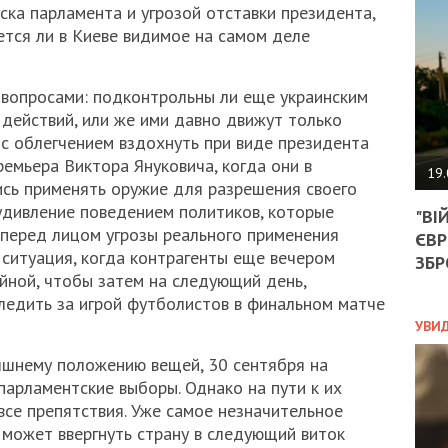
АГЕ
ска парламента и угрозой отставки президента,
УГО
ется ли в Киеве видимое на самом деле
РОЗ
НА
ЗАК
 вопросами: подконтрольны ли еще украинским
действий, или же ими давно движут только
с облегчением вздохнуть при виде президента
ЭКО
емьера Виктора Януковича, когда они в
19.
ись применять оружие для разрешения своего
ТРА
удивление поведением политиков, которые
"ВІ
ОБГ
 перед лицом угрозы реального применения
ЄВР
СКА
 ситуация, когда контрагенты еще вечером
САН
ЗБР
ойной, чтобы затем на следующий день,
ПРО
“ПІ
следить за игрой футболистов в финальном матче
ПОТ
УВИ
яшнему положению вещей, 30 сентября на
арламентские выборы. Однако на пути к их
ПОЛ
се препятствия. Уже самое незначительное
может ввергнуть страну в следующий виток
УКР