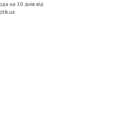
да на 10 днів від
ptik.ua
02.02.2026
OLEKSII A