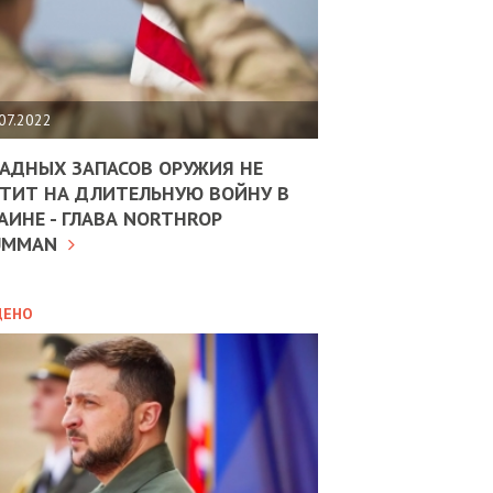
ЩИТЬ
НОМІКУ
РЩИНИ
07.2022
АН
АДНЫХ ЗАПАСОВ ОРУЖИЯ НЕ
ТИТ НА ДЛИТЕЛЬНУЮ ВОЙНУ В
АИНЕ - ГЛАВА NORTHROP
ИТИКА
10.02.2025
UMMAN
МВС
ДОВЖУЄ
АНЯТИ
ЛЯНТІВ
ДЕНО
УНІНА
ОЛОВА:
І
РОБИЦІ
АВ