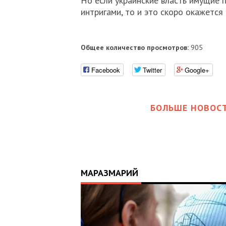
Но если украинские власть имущие 
интригами, то и это скоро окажется 
Общее количество просмотров:
905
Facebook
Twitter
Google+
БОЛЬШЕ НОВОСТ
МАРАЗМАРИЙ
17:25
ИЙ