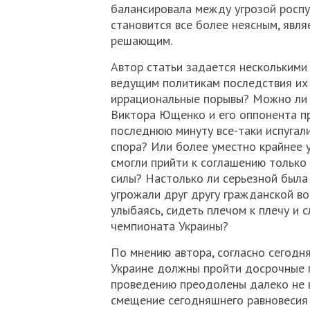
балансировала между угрозой роспу
становится все более неясным, явля
решающим.
Автор статьи задается несколькими
ведущим политикам последствия их 
иррациональные порывы? Можно ли 
Виктора Ющенко и его оппонента пр
последнюю минуту все-таки испугал
спора? Или более уместно крайнее 
смогли прийти к соглашению только
силы? Настолько ли серьезной была
угрожали друг другу гражданской в
улыбаясь, сидеть плечом к плечу и 
чемпионата Украины?
По мнению автора, согласно сегодн
Украине должны пройти досрочные п
проведению преодолены далеко не в
смещение сегодняшнего равновесия 