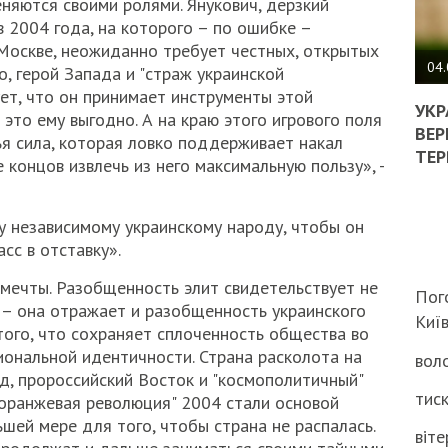
няются своими ролями. Янукович, дерзкий
 2004 года, на которого – по ошибке –
ПОЛ
Москве, неожиданно требует честных, открытых
ВИМ
04.
, герой Запада и "страж украинской
ЖОР
ет, что он принимает инструменты этой
РЕА
УКР
 это ему выгодно. А на краю этого игрового поля
ВЛА
ВЕР
я сила, которая ловко поддерживает накал
НА
ТЕР
 концов извлечь из него максимальную пользу», -
ВБИ
ВІЙ
ТЦК
у независимому украинскому народу, чтобы он
сс в отставку».
, мечты. Разобщенность элит свидетельствует не
Пог
– она отражает и разобщенность украинского
Киї
того, что сохраняет сплоченность общества во
иональной идентичности. Страна расколота на
воло
д, пророссийский Восток и "космополитичный"
тиск
"оранжевая революция" 2004 стали основой
шей мере для того, чтобы страна не распалась.
віте