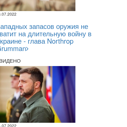
8.07.2022
ападных запасов оружия не
ватит на длительную войну в
краине - глава Northrop
Grumman
ВИДЕНО
2026
2.2026
sii Abasov: How Ukrainian Businesses Can 
4.07.2022