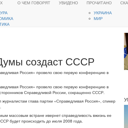
ЯХ
О ЧЕМ ГОВОРЯТ
УВИДЕНО
ПРОЧИТАНО
СК
ТУРА
УКРАИНА
ОМИКА
МИР
ТИКА
 Думы создаст СССР
аведливая Россия» провело свою первую конференцию в
аведливая Россия» провело свою первую конференцию в
 сторонников Справедливой России, сокращенно СССР.
У
 журналистам глава партии «Справедливая Россия», спикер
.
амым массовым встране ивернет справедливость вжизнь ее
ССР будет происходить до июля 2008 года.