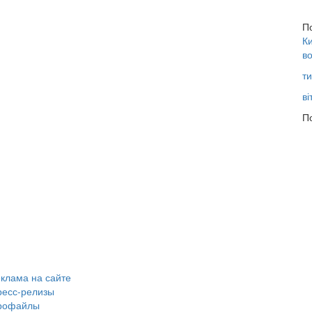
П
Ки
во
ти
ві
По
клама на сайте
ресс-релизы
рофайлы