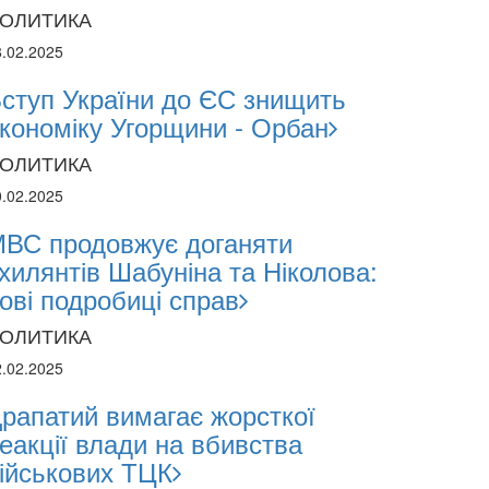
ОЛИТИКА
8.02.2025
ступ України до ЄС знищить
2024
кономіку Угорщини - Орбан
1.2024
ОЛИТИКА
0.02.2025
поліція лякає громадян погіршенням крим
ВС продовжує доганяти
 мобілізації поліціянтів на війну
хилянтів Шабуніна та Ніколова:
ові подробиці справ
ОЛИТИКА
2.02.2025
рапатий вимагає жорсткої
еакції влади на вбивства
ійськових ТЦК