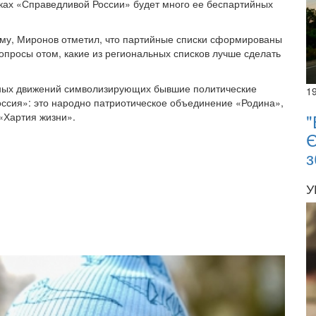
ках «Справедливой России» будет много ее беспартийных
уму, Миронов отметил, что партийные списки сформированы
опросы отом, какие из региональных списков лучше сделать
ных движений символизирующих бывшие политические
1
оссия»: это народно патриотическое объединение «Родина»,
"
«Хартия жизни».
Є
з
У