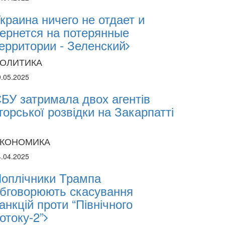
estments and Hedge Risks During War
краина ничего не отдает и
ернется на потерянные
ерритории - Зеленский
ОЛИТИКА
9.05.2025
БУ затримала двох агентів
горської розвідки на Закарпатті
КОНОМИКА
4.04.2025
оплічники Трампа
бговорюють скасування
анкцій проти “Північного
отоку-2”