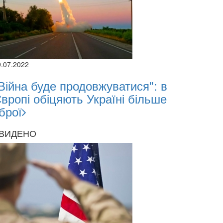
9.07.2022
Війна буде продовжуватися": в
вропі обіцяють Україні більше
брої
ВИДЕНО