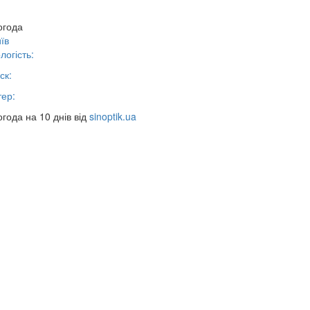
огода
їв
логість:
ск:
тер:
года на 10 днів від
sinoptik.ua