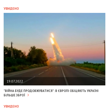
УВИДЕНО
19.07.2022
"ВІЙНА БУДЕ ПРОДОВЖУВАТИСЯ": В ЄВРОПІ ОБІЦЯЮТЬ УКРАЇНІ
БІЛЬШЕ ЗБРОЇ
УВИДЕНО