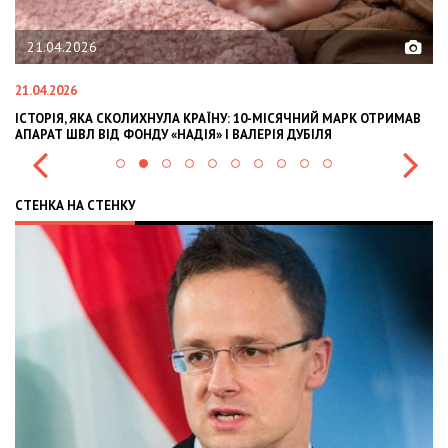
21.04.2026
21.04.2026
02
ІСТОРІЯ, ЯКА СКОЛИХНУЛА КРАЇНУ: 10-МІСЯЧНИЙ МАРК ОТРИМАВ
OL
АПАРАТ ШВЛ ВІД ФОНДУ «НАДІЯ» І ВАЛЕРІЯ ДУБІЛЯ
IN
СТЕНКА НА СТЕНКУ