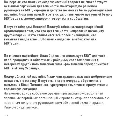
Во-первых, его почти семидесятилетний возраст не способствует
активной партийной деятельности. Во-вторых, по решению
руководства БЮТ, народный депутат не может быть руководителем
партийной организации. В-третьих, уж очень много претензий было у
БЮТовцев к своему лидеру», - говорится в сообщении.
Депутат облрады, Николай Полилуй, обвинил лидера партийной
организации в том, что его деятельность направлена на защиту
другой партии. И это становится всё более очевидным, что
вызывает недоверие БЮТовцев к лидерам, а избирателей к
БЮТвцам.
По мнению партийцев, Иван Сидельник использует БЮТ для того,
чтоб проводить в областных и районных советах решения в
интересах другой политической силы - фактически переформирует
БЮТ в «Нашу Украину».
Лидер областной партийной администрации отказался добровольно
подавать в отставку. Депутаты, в свою очередь, обратились с
письмом к Юлии Тимошенко - урегулировать личным присутствием
возникшую ситуацию.
На внеочередное собрание фракции пригласили руководителей
первичных партийных организаций и провели открытое заседание с
народным депутатом, руководителем областной администрации,
Иваном Сидельником.