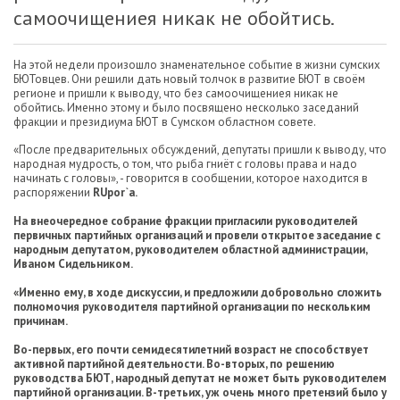
самоочищениея никак не обойтись.
На этой недели произошло знаменательное событие в жизни сумских
БЮТовцев. Они решили дать новый толчок в развитие БЮТ в своём
регионе и пришли к выводу, что без самоочищениея никак не
обойтись. Именно этому и было посвящено несколько заседаний
фракции и президиума БЮТ в Сумском областном совете.
«После предварительных обсуждений, депутаты пришли к выводу, что
народная мудрость, о том, что рыба гниёт с головы права и надо
начинать с головы», - говорится в сообщении, которое находится в
распоряжении
RUpor`а.
На внеочередное собрание фракции пригласили руководителей
первичных партийных организаций и провели открытое заседание с
народным депутатом, руководителем областной администрации,
Иваном Сидельником.
«Именно ему, в ходе дискуссии, и предложили добровольно сложить
полномочия руководителя партийной организации по нескольким
причинам.
Во-первых, его почти семидесятилетний возраст не способствует
активной партийной деятельности. Во-вторых, по решению
руководства БЮТ, народный депутат не может быть руководителем
партийной организации. В-третьих, уж очень много претензий было у