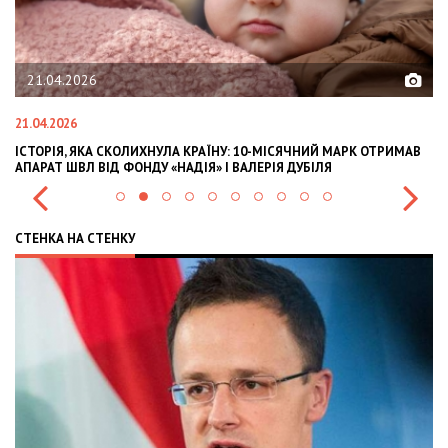
21.04.2026
21.04.2026
02
ІСТОРІЯ, ЯКА СКОЛИХНУЛА КРАЇНУ: 10-МІСЯЧНИЙ МАРК ОТРИМАВ
OL
АПАРАТ ШВЛ ВІД ФОНДУ «НАДІЯ» І ВАЛЕРІЯ ДУБІЛЯ
IN
СТЕНКА НА СТЕНКУ