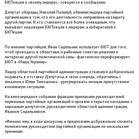
БЮТовцев к своему лидеру», - говорится в сообщении.
Депутат облрады, Николай Полилуй, обвинил лидера партийной
организации в том, что его деятельность направлена на защиту
другой партии. И это становится всё более очевидным, что
вызывает недоверие БЮТовцев к лидерам, а избирателей к
БЮТвцам.
По мнению партийцев, Иван Сидельник использует БЮТ для того,
чтоб проводить в областных и районных советах решения в
интересах другой политической силы - фактически переформирует
БЮТ в «Нашу Украину».
Лидер областной партийной администрации отказался добровольно
подавать в отставку. Депутаты, в свою очередь, обратились с
письмом к Юлии Тимошенко - урегулировать личным присутствием
возникшую ситуацию.
На внеочередное собрание фракции пригласили руководителей
первичных партийных организаций и провели открытое заседание с
народным депутатом, руководителем областной администрации,
Иваном Сидельником.
«Именно ему, в ходе дискуссии, и предложили добровольно сложить
полномочия руководителя партийной организации по нескольким
причинам.