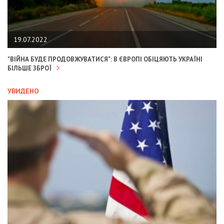
19.07.2022
"ВІЙНА БУДЕ ПРОДОВЖУВАТИСЯ": В ЄВРОПІ ОБІЦЯЮТЬ УКРАЇНІ
БІЛЬШЕ ЗБРОЇ
УВИДЕНО