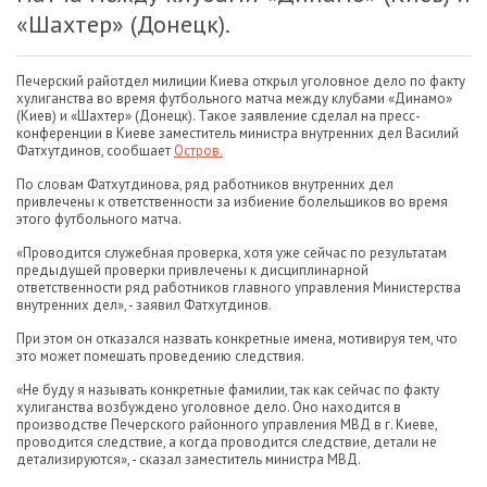
«Шахтер» (Донецк).
Печерский райотдел милиции Киева открыл уголовное дело по факту
хулиганства во время футбольного матча между клубами «Динамо»
(Киев) и «Шахтер» (Донецк). Такое заявление сделал на пресс-
конференции в Киеве заместитель министра внутренних дел Василий
Фатхутдинов, сообщает
Остров.
По словам Фатхутдинова, ряд работников внутренних дел
привлечены к ответственности за избиение болельщиков во время
этого футбольного матча.
«Проводится служебная проверка, хотя уже сейчас по результатам
предыдущей проверки привлечены к дисциплинарной
ответственности ряд работников главного управления Министерства
внутренних дел», - заявил Фатхутдинов.
При этом он отказался назвать конкретные имена, мотивируя тем, что
это может помешать проведению следствия.
«Не буду я называть конкретные фамилии, так как сейчас по факту
хулиганства возбуждено уголовное дело. Оно находится в
производстве Печерского районного управления МВД в г. Киеве,
проводится следствие, а когда проводится следствие, детали не
детализируются», - сказал заместитель министра МВД.