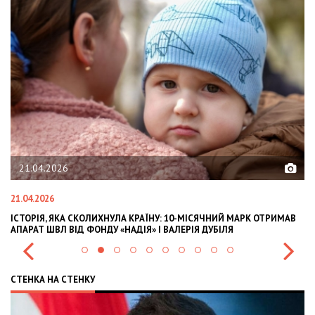
21.04.2026
21.04.2026
02
ІСТОРІЯ, ЯКА СКОЛИХНУЛА КРАЇНУ: 10-МІСЯЧНИЙ МАРК ОТРИМАВ
OL
АПАРАТ ШВЛ ВІД ФОНДУ «НАДІЯ» І ВАЛЕРІЯ ДУБІЛЯ
IN
СТЕНКА НА СТЕНКУ