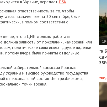
АГЕ
находится в Украине, передает
РБК
.
УГО
основная ответственность за то, чтобы
РОЗ
НА
татов, назначенные на 30 сентября, были
ЗАК
ратически, в полном соответствии с
еждение, что в ЦИК должны работать
ЭКО
19.
не должна зависеть от пожеланий, намерений или
словам, политические силы имеют другое виденье
ТРА
"ВІ
ОБГ
и, потому вчера были приняты отдельные
ЄВР
СКА
САН
ЗБР
ПРО
альной избирательной комиссии Ярослав
“ПІ
ду Украины и высшее руководство государства
ПОТ
УВИ
ний в персональный состав Центризбиркома,
сиональной точки зрения.
ПОЛ
УКР