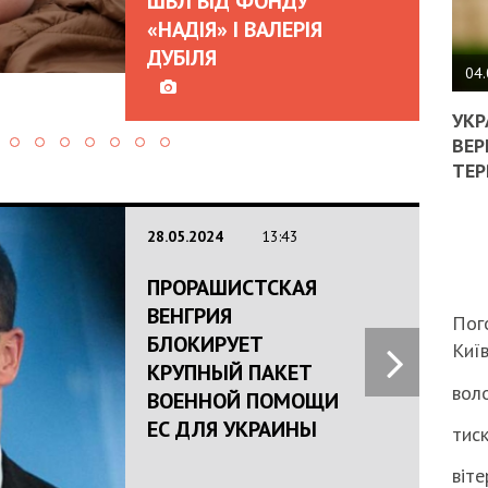
ШВЛ ВІД ФОНДУ
«НАДІЯ» І ВАЛЕРІЯ
ПОЛ
ДУБІЛЯ
ВИМ
04.
ЖОР
РЕА
УКР
ВЛА
ВЕР
НА
ТЕР
ВБИ
ВІЙ
ТЦК
28.05.2024
13:43
ПРОРАШИСТСКАЯ
ВЕНГРИЯ
Пог
БЛОКИРУЕТ
Киї
КРУПНЫЙ ПАКЕТ
воло
ВОЕННОЙ ПОМОЩИ
ЕС ДЛЯ УКРАИНЫ
тиск
віте