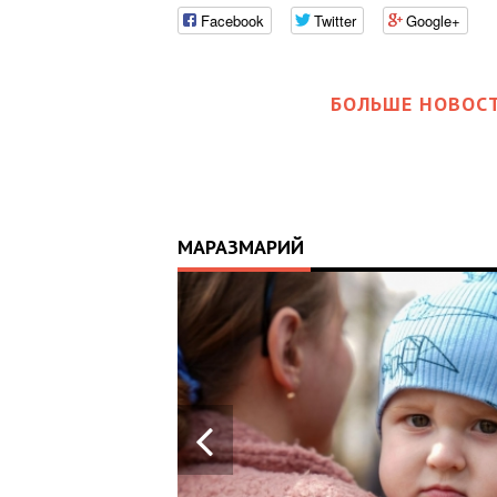
Facebook
Twitter
Google+
БОЛЬШЕ НОВОСТ
МАРАЗМАРИЙ
17:25
ИЙ
ЦЬ
 ОТРИМАВ
У ВОЄННИХ
Х В